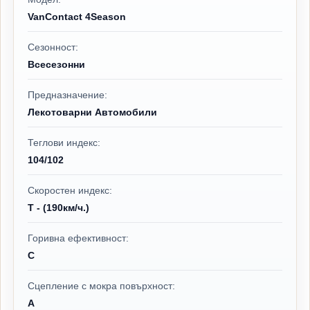
VanContact 4Season
Сезонност:
Всесезонни
Предназначение:
Лекотоварни Автомобили
Теглови индекс:
104/102
Скоростен индекс:
T - (190км/ч.)
Горивна ефективност:
C
Сцепление с мокра повърхност:
A