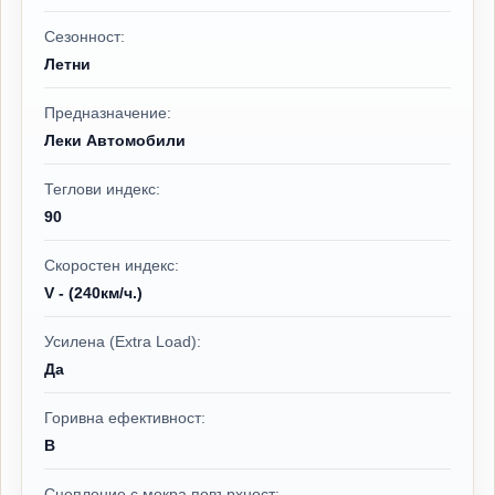
Сезонност:
Летни
Предназначение:
Леки Автомобили
Теглови индекс:
90
Скоростен индекс:
V - (240км/ч.)
Усилена (Extra Load):
Да
Горивна ефективност:
B
Сцепление с мокра повърхност: