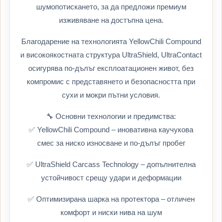
шумопотискането, за да предложи премиум
изживяване на достъпна цена.
Благодарение на технологията YellowChili Compound
и високоякостната структура UltraShield, UltraContact
осигурява по-дълъг експлоатационен живот, без
компромис с представянето и безопасността при
сухи и мокри пътни условия.
🔧 Основни технологии и предимства:
✅ YellowChili Compound – иновативна каучукова
смес за ниско износване и по-дълъг пробег
✅ UltraShield Carcass Technology – допълнителна
устойчивост срещу удари и деформации
✅ Оптимизирана шарка на протектора – отличен
комфорт и ниски нива на шум