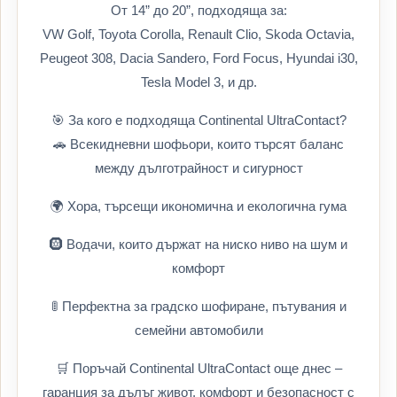
От 14” до 20”, подходяща за:
VW Golf, Toyota Corolla, Renault Clio, Skoda Octavia,
Peugeot 308, Dacia Sandero, Ford Focus, Hyundai i30,
Tesla Model 3, и др.
🎯 За кого е подходяща Continental UltraContact?
🚗 Всекидневни шофьори, които търсят баланс
между дълготрайност и сигурност
🌍 Хора, търсещи икономична и екологична гума
🛞 Водачи, които държат на ниско ниво на шум и
комфорт
🚦 Перфектна за градско шофиране, пътувания и
семейни автомобили
🛒 Поръчай Continental UltraContact още днес –
гаранция за дълъг живот, комфорт и безопасност с