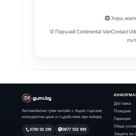
🛞 Хора, коит
🛒 Поръчай Continental VanContact Ul
път
ИНФОРМА
Доставка
Автомобилни гуми онлайн с бързо търсене,
Плащане
конкурентни цени и съдействие при избора.
Гаранция
Общи усло
0700 50 199
0877 552 999
Защита на 