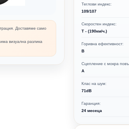
Теглови индекс:
109/107
Скоростен индекс:
трация. Доставяме само
T - (190км/ч.)
 има визуална разлика
Горивна ефективност:
B
Сцепление с мокра повъ
A
Клас на шум:
71dB
Гаранция:
24 месеца