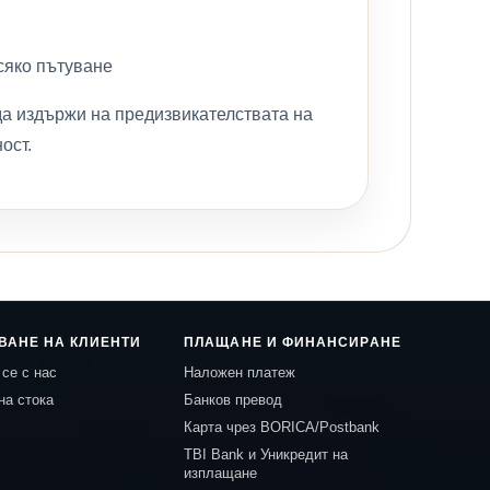
всяко пътуване
 да издържи на предизвикателствата на
ост.
ВАНЕ НА КЛИЕНТИ
ПЛАЩАНЕ И ФИНАНСИРАНЕ
се с нас
Наложен платеж
на стока
Банков превод
Карта чрез BORICA/Postbank
TBI Bank и Уникредит на
изплащане