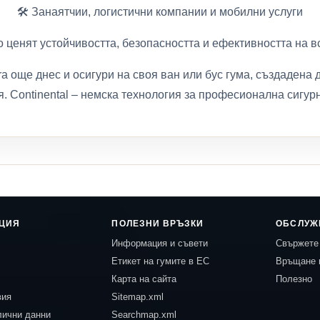
🛠️ Занаятчии, логистични компании и мобилни услуги
о ценят устойчивостта, безопасността и ефективността на 
tra още днес и осигури на своя ван или бус гума, създадена
я. Continental – немска технология за професионална сигурн
ЦИЯ
ПОЛЕЗНИ ВРЪЗКИ
ОБСЛУЖ
Информация и съвети
Свържете 
Етикет на гумите в ЕС
Връщане 
Карта на сайта
Полезно
вия
Sitemap.xml
лични данни
Searchmap.xml