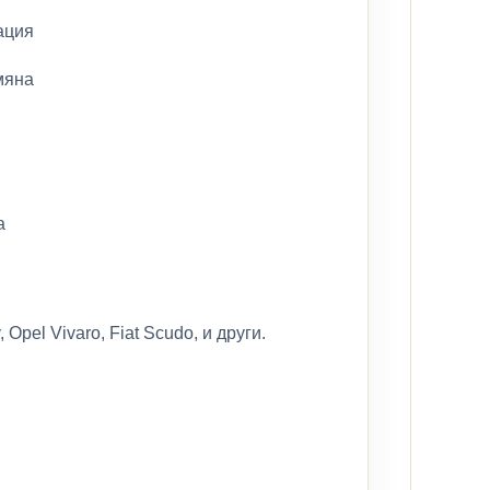
ация
мяна
а
 Opel Vivaro, Fiat Scudo, и други.