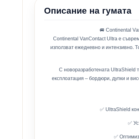
Описание на гумата
🚐 Continental V
Continental VanContact Ultra е съвр
използват ежедневно и интензивно. То
С новоразработената UltraShield 
експлоатация – бордюри, дупки и ви
✅ UltraShield к
✅ Ус
✅ Оптимиз