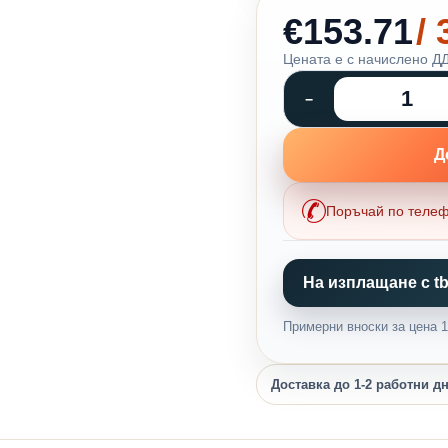
€153.71
/
Цената е с начислено ДД
Д
Поръчай по теле
На изплащане с tb
Примерни вноски за цена 1,
Доставка до 1-2 работни д