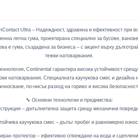
anContact Ultra – Надеждност, здравина и ефективност при 
еменна лятна гума, проектирана специално за бусове, ванов
ва е гума, създадена за бизнеса – с акцент върху дълготра
тежки натоварвания.
технология, Continental гарантира висока устойчивост срещ
соки натоварвания. Специалната каучукова смес и дизайна 
износване, по-нисък разход на гориво и висока безопасност
🔧 Основни технологии и предимства:
онструкция – допълнителна защита срещу механични повреди
тойчива каучукова смес – дълъг пробег и равномерно изно
иран протектор – ефективно отвеждане на вода и сцеплени