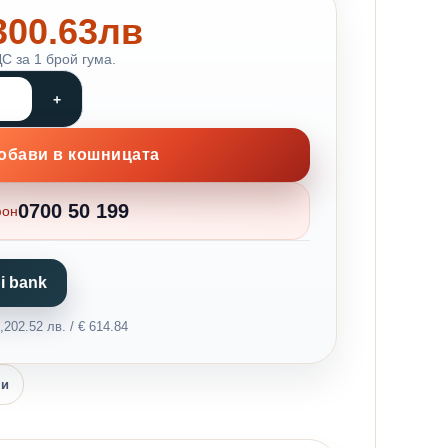
 300.63лв
С за 1 брой гума.
обави в кошницата
0700 50 199
фон
i bank
202.52 лв. / € 614.84
ни