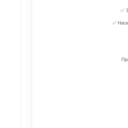
✅ З
✅ Ниск
Пр