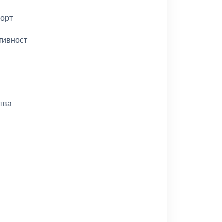
форт
тивност
тва