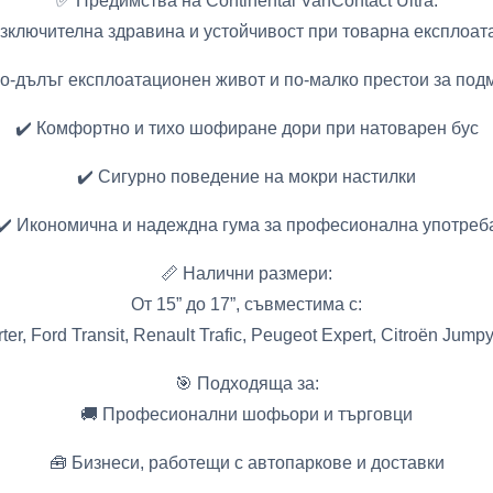
✅ Предимства на Continental VanContact Ultra:
Изключителна здравина и устойчивост при товарна експлоат
По-дълъг експлоатационен живот и по-малко престои за под
✔️ Комфортно и тихо шофиране дори при натоварен бус
✔️ Сигурно поведение на мокри настилки
✔️ Икономична и надеждна гума за професионална употреб
📏 Налични размери:
От 15” до 17”, съвместима с:
r, Ford Transit, Renault Trafic, Peugeot Expert, Citroën Jumpy,
🎯 Подходяща за:
🚚 Професионални шофьори и търговци
🧰 Бизнеси, работещи с автопаркове и доставки