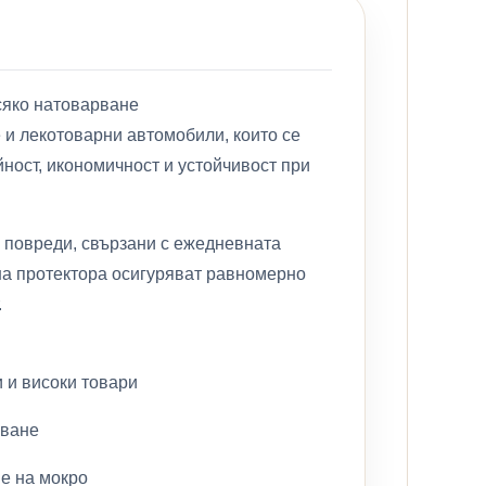
всяко натоварване
е и лекотоварни автомобили, които се
йност, икономичност и устойчивост при
у повреди, свързани с ежедневната
на протектора осигуряват равномерно
.
 и високи товари
сване
е на мокро