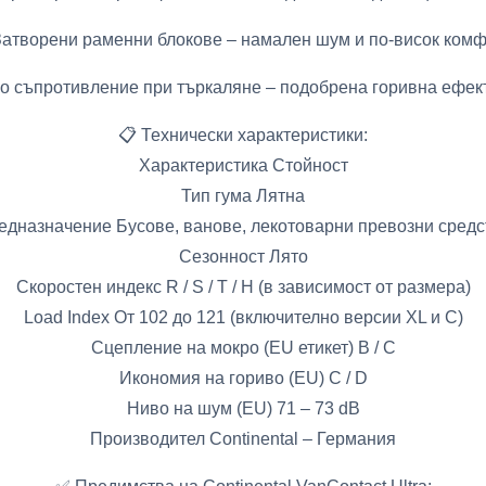
атворени раменни блокове – намален шум и по-висок ком
о съпротивление при търкаляне – подобрена горивна ефек
📋 Технически характеристики:
Характеристика Стойност
Тип гума Лятна
едназначение Бусове, ванове, лекотоварни превозни средс
Сезонност Лято
Скоростен индекс R / S / T / H (в зависимост от размера)
Load Index От 102 до 121 (включително версии XL и C)
Сцепление на мокро (EU етикет) B / C
Икономия на гориво (EU) C / D
Ниво на шум (EU) 71 – 73 dB
Производител Continental – Германия