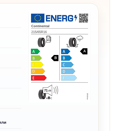
Continental
215/65R16
A
B
71
или