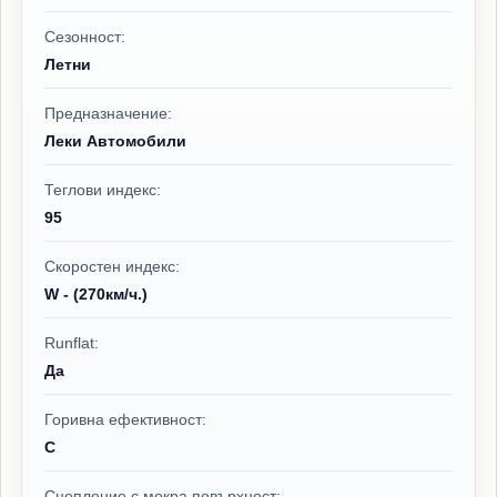
Сезонност:
Летни
Предназначение:
Леки Автомобили
Теглови индекс:
95
Скоростен индекс:
W - (270км/ч.)
Runflat:
Да
Горивна ефективност:
C
Сцепление с мокра повърхност: