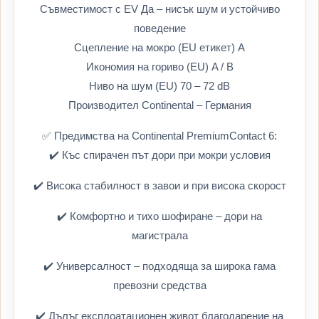
Съвместимост с EV Да – нисък шум и устойчиво
поведение
Сцепление на мокро (EU етикет) A
Икономия на гориво (EU) A / B
Ниво на шум (EU) 70 – 72 dB
Производител Continental – Германия
✅ Предимства на Continental PremiumContact 6:
✔️ Къс спирачен път дори при мокри условия
✔️ Висока стабилност в завои и при висока скорост
✔️ Комфортно и тихо шофиране – дори на
магистрала
✔️ Универсалност – подходяща за широка гама
превозни средства
✔️ Дълъг експлоатационен живот благодарение на