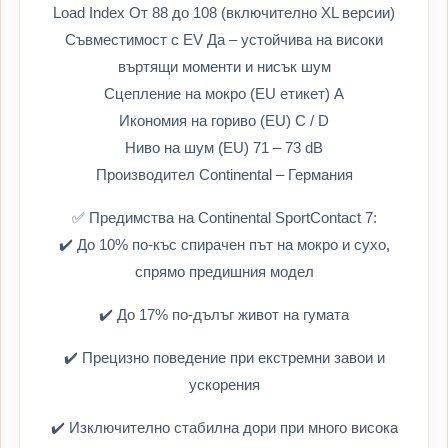
Load Index От 88 до 108 (включително XL версии)
Съвместимост с EV Да – устойчива на високи
въртящи моменти и нисък шум
Сцепление на мокро (EU етикет) A
Икономия на гориво (EU) C / D
Ниво на шум (EU) 71 – 73 dB
Производител Continental – Германия
✅ Предимства на Continental SportContact 7:
✔️ До 10% по-къс спирачен път на мокро и сухо,
спрямо предишния модел
✔️ До 17% по-дълъг живот на гумата
✔️ Прецизно поведение при екстремни завои и
ускорения
✔️ Изключително стабилна дори при много висока