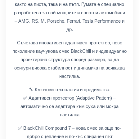
както на писта, така и на пътя. Гумата е специално
разработена за най-мощните и спортни автомобили
– AMG, RS, M, Porsche, Ferrari, Tesla Performance и
др.
Съчетава иновативен адаптивен протектор, ново
поколение каучукова смес BlackChili и индивидуално
проектирана структура според размера, за да
осигури висока стабилност и динамика на всякаква
настилка.
🔧 Ключови технологии и предимства:
✅ Адаптивен протектор (Adaptive Pattern) –
автоматично се адаптира към суха или мокра
настилка
✅ BlackChili Compound 7 – нова смес за още по-
добро сцепление и по-къс спирачен път