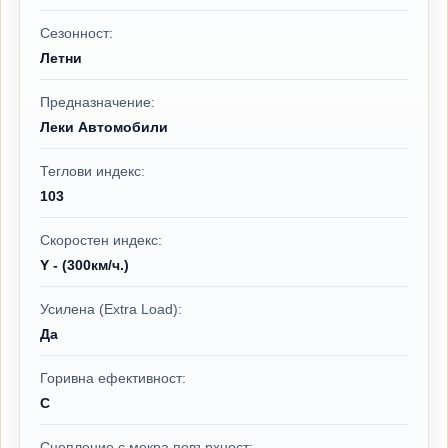
Сезонност:
Летни
Предназначение:
Леки Автомобили
Теглови индекс:
103
Скоростен индекс:
Y - (300км/ч.)
Усилена (Extra Load):
Да
Горивна ефективност:
C
Сцепление с мокра повърхност: