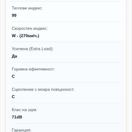
Теглови индекс:
99
Скоростен индекс:
W - (270км/ч.)
Усилена (Extra Load):
Да
Горивна ефективност:
C
Сцепление с мокра повърхност:
C
Клас на шум:
71dB
Гаранция: