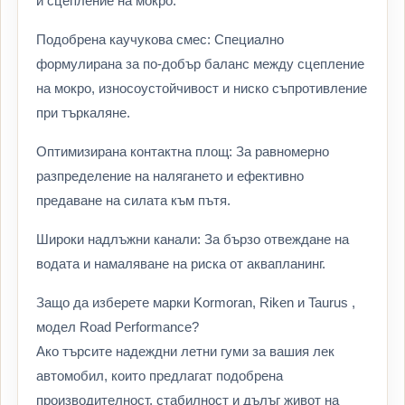
и сцепление на мокро.
Подобрена каучукова смес: Специално
формулирана за по-добър баланс между сцепление
на мокро, износоустойчивост и ниско съпротивление
при търкаляне.
Оптимизирана контактна площ: За равномерно
разпределение на налягането и ефективно
предаване на силата към пътя.
Широки надлъжни канали: За бързо отвеждане на
водата и намаляване на риска от аквапланинг.
Защо да изберете марки Kormoran, Riken и Taurus ,
модел Road Performance?
Ако търсите надеждни летни гуми за вашия лек
автомобил, които предлагат подобрена
производителност, стабилност и дълъг живот на