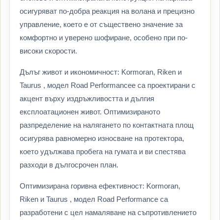
осигуряват по-добра реакция на волана и прецизно
управление, което е от съществено значение за
комфортно и уверено шофиране, особено при по-
високи скорости.
Дълъг живот и икономичност: Kormoran, Riken и
Taurus , модел Road Performancee са проектирани с
акцент върху издръжливостта и дългия
експлоатационен живот. Оптимизираното
разпределение на налягането по контактната площ
осигурява равномерно износване на протектора,
което удължава пробега на гумата и ви спестява
разходи в дългосрочен план.
Оптимизирана горивна ефективност: Kormoran,
Riken и Taurus , модел Road Performance са
разработени с цел намаляване на съпротивлението