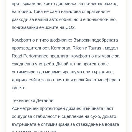
при търкаляне, което допринася за по-нисък разход
на гориво. Това не само намалява оперативните
разходи за вашия автомобил, но и е по-екологично,
понижавайки емисиите на CO2.
Комфортно и тихо шофиране: Въпреки подобрената
производителност, Kormoran, Riken и Taurus , модел
Road Performance предлагат комфортно пътуване за
ежедневна употреба. Дизайнът на протектора е
оптимизиран да минимизира шума при търкаляне,
допринасяйки за по-приятна и спокойна атмосфера в
купето.
Технически Детайли:
Асиметричен протекторен дизайн: Външната част
осигурява стабилност и сцепление на сухо, докато
вътрешната е оптимизирана за отвеждане на водата