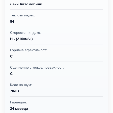
Леки Автомобили
Теглови индекс:
84
Скоростен индекс:
H - (210км/ч.)
Горивна ефективност:
C
Сцепление с мокра повърхност:
C
Клас на шум:
70dB
Гаранция:
24 месеца