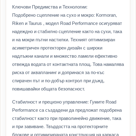
Ключови Предимства и Технологии:
Подобрено сцепление на сухо и мокро: Kormoran,
Riken и Taurus , модел Road Performance осигуряват
надеждно и стабилно сцепление както на сухи, така
и на мокри пътни настилки. Техният оптимизиран
асиметричен протекторен дизайн с широки
надлъжни канали и множество ламели ефективно
отвежда водата от контактната площ. Това намалява
риска от аквапланинг и допринася за по-къс
спирачен път и по-добър контрол при дъжд,
повишавайки общата безопасност.
Стабилност и прецизно управление: Гумите Road
Performance са създадени да предложат подобрена
стабилност както при праволинейно движение, така
и при завиване. Твърдостта на протекторните
блокове и оптимизираната конструкция на каркаса