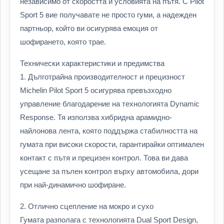
независимо от скоростта и условията на пътя. С Pilot
Sport 5 вие получавате не просто гуми, а надежден
партньор, който ви осигурява емоция от
шофирането, която трае.
Технически характеристики и предимства
1. Дълготрайна производителност и прецизност
Michelin Pilot Sport 5 осигурява превъзходно
управление благодарение на технологията Dynamic
Response. Тя използва хибридна арамидно-
найлонова лента, която поддържа стабилността на
гумата при високи скорости, гарантирайки оптимален
контакт с пътя и прецизен контрол. Това ви дава
усещане за пълен контрол върху автомобила, дори
при най-динамично шофиране.
2. Отлично сцепление на мокро и сухо
Гумата разполага с технологията Dual Sport Design,