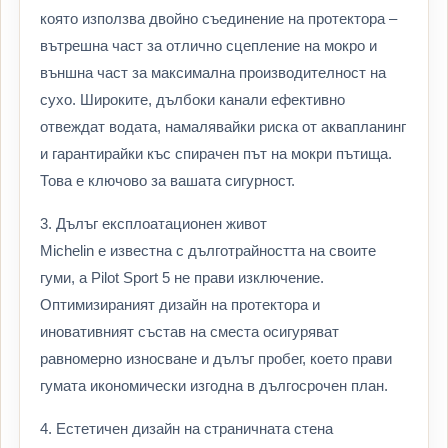
която използва двойно съединение на протектора –
вътрешна част за отлично сцепление на мокро и
външна част за максимална производителност на
сухо. Широките, дълбоки канали ефективно
отвеждат водата, намалявайки риска от аквапланинг
и гарантирайки къс спирачен път на мокри пътища.
Това е ключово за вашата сигурност.
3. Дълъг експлоатационен живот
Michelin е известна с дълготрайността на своите
гуми, а Pilot Sport 5 не прави изключение.
Оптимизираният дизайн на протектора и
иновативният състав на сместа осигуряват
равномерно износване и дълъг пробег, което прави
гумата икономически изгодна в дългосрочен план.
4. Естетичен дизайн на страничната стена