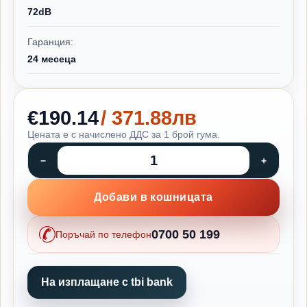
72dB
Гаранция:
24 месеца
€190.14
/ 371.88лв
Цената е с начислено ДДС за 1 брой гума.
Добави в кошницата
0700 50 199
Поръчай по телефон
На изплащане с tbi bank