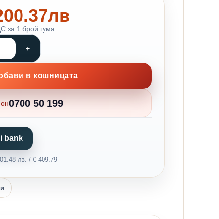
 200.37лв
С за 1 брой гума.
обави в кошницата
0700 50 199
фон
i bank
1.48 лв. / € 409.79
ни