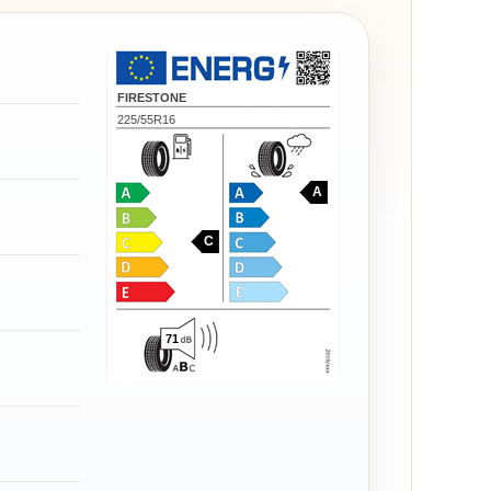
FIRESTONE
225/55R16
A
C
71