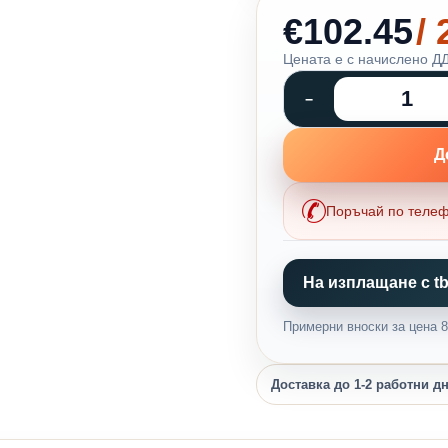
€102.45
/
Цената е с начислено ДД
Д
Поръчай по теле
На изплащане с tb
Примерни вноски за цена 80
Доставка до 1-2 работни д