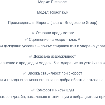
Марка: Firestone
Модел: Roadhawk
Произведена в: Европа (част от Bridgestone Group)
🔹 Основни предимства:
✅ Сцепление на мокро – клас A
и дъждовни условия – по-къс спирачен път и уверено упра
✅ Доказана издръжливост
равнение с предходни модели, благодарение на устойчива 
✅ Висока стабилност при скорост
 и твърда странична стена за по-добра обратна връзка на 
✅ Комфорт и нисък шум
кторен дизайн, намаляващ пътния шум и вибрациите за при