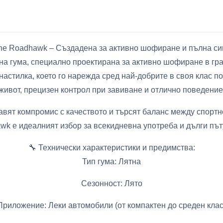
one Roadhawk – Създадена за активно шофиране и пълна си
на гума, специално проектирана за активно шофиране в гра
настилка, което го нарежда сред най-добрите в своя клас п
живот, прецизен контрол при завиване и отлично поведение
авят компромис с качеството и търсят баланс между спортн
wk е идеалният избор за всекидневна употреба и дълги път
🔧 Технически характеристики и предимства:
Тип гума: Лятна
Сезонност: Лято
Приложение: Леки автомобили (от компактен до среден клас