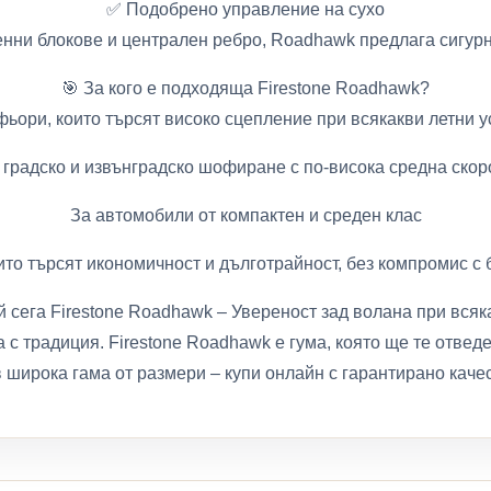
✅ Подобрено управление на сухо
ни блокове и централен ребро, Roadhawk предлага сигурн
🎯 За кого е подходяща Firestone Roadhawk?
ьори, които търсят високо сцепление при всякакви летни 
 градско и извънградско шофиране с по-висока средна скор
За автомобили от компактен и среден клас
ито търсят икономичност и дълготрайност, без компромис с
 сега Firestone Roadhawk – Увереност зад волана при всяк
 с традиция. Firestone Roadhawk е гума, която ще те отвед
 широка гама от размери – купи онлайн с гарантирано качес