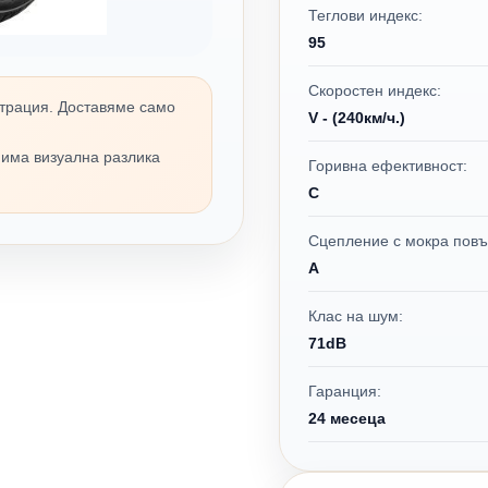
Теглови индекс:
95
Скоростен индекс:
трация. Доставяме само
V - (240км/ч.)
 има визуална разлика
Горивна ефективност:
C
Сцепление с мокра повъ
A
Клас на шум:
71dB
Гаранция:
24 месеца