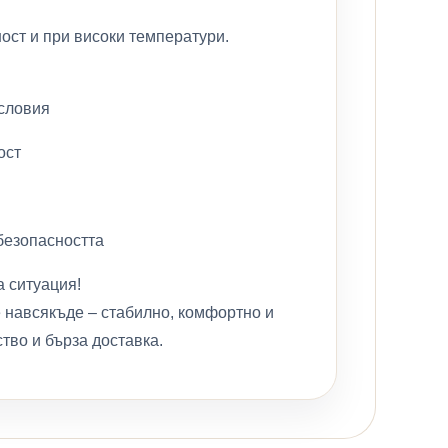
ост и при високи температури.
условия
ост
 безопасността
а ситуация!
е навсякъде – стабилно, комфортно и
тво и бърза доставка.