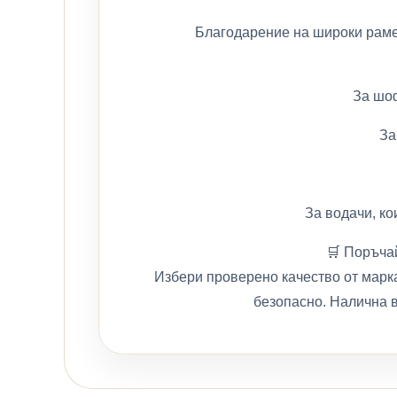
Благодарение на широки рамен
За шоф
За
За водачи, ко
🛒 Поръчай
Избери проверено качество от марка
безопасно. Налична в