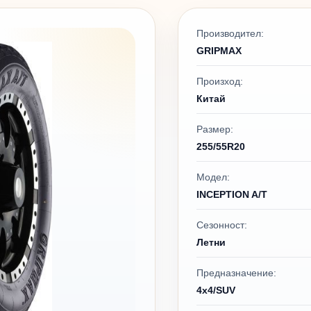
Производител:
GRIPMAX
Произход:
Китай
Размер:
255/55R20
Модел:
INCEPTION A/T
Сезонност:
Летни
Предназначение:
4x4/SUV