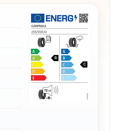
GRIPMAX
255/55R20
B
C
72