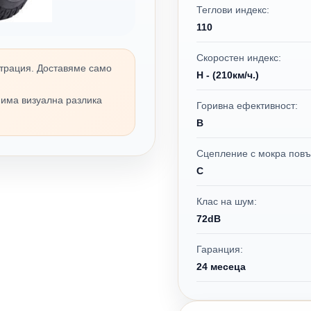
Теглови индекс:
110
Скоростен индекс:
трация. Доставяме само
H - (210км/ч.)
 има визуална разлика
Горивна ефективност:
B
Сцепление с мокра повъ
C
Клас на шум:
72dB
Гаранция:
24 месеца