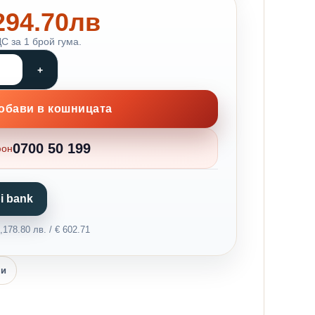
 294.70лв
С за 1 брой гума.
обави в кошницата
0700 50 199
фон
i bank
178.80 лв. / € 602.71
ни