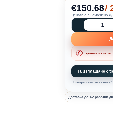
€150.68
/
Цената е с начислено ДД
Д
Поръчай по теле
На изплащане с tb
Примерни вноски за цена 1,
Доставка до 1-2 работни д