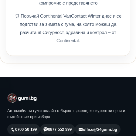
компромис с представянето
🛒 Поръчай Continental VanContact Winter днес и се
подготви за зимата с гума, на която можеш да
разчиташ! Сигурност, здравина и контрол – от
Continental.
Автомобилни гуми онлайн с бързо търсене, конкурентни цени и
съдействие при избора.
0700 50 199
0877 552 999
office@24gumi.bg