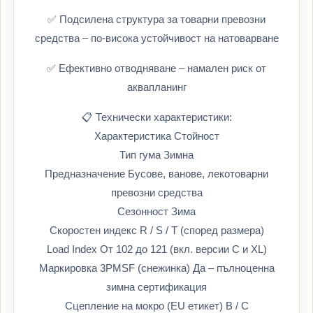
✅ Подсилена структура за товарни превозни
средства – по-висока устойчивост на натоварване
✅ Ефективно отводняване – намален риск от
аквапланинг
📋 Технически характеристики:
Характеристика Стойност
Тип гума Зимна
Предназначение Бусове, ванове, лекотоварни
превозни средства
Сезонност Зима
Скоростен индекс R / S / T (според размера)
Load Index От 102 до 121 (вкл. версии C и XL)
Маркировка 3PMSF (снежинка) Да – пълноценна
зимна сертификация
Сцепление на мокро (EU етикет) B / C