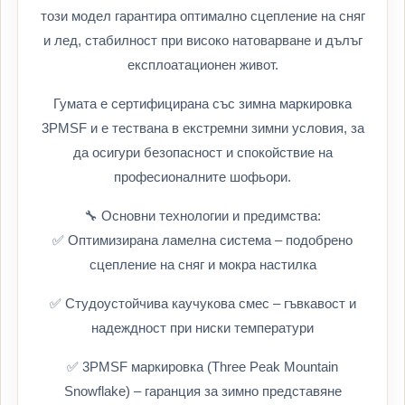
този модел гарантира оптимално сцепление на сняг
и лед, стабилност при високо натоварване и дълъг
експлоатационен живот.
Гумата е сертифицирана със зимна маркировка
3PMSF и е тествана в екстремни зимни условия, за
да осигури безопасност и спокойствие на
професионалните шофьори.
🔧 Основни технологии и предимства:
✅ Оптимизирана ламелна система – подобрено
сцепление на сняг и мокра настилка
✅ Студоустойчива каучукова смес – гъвкавост и
надеждност при ниски температури
✅ 3PMSF маркировка (Three Peak Mountain
Snowflake) – гаранция за зимно представяне