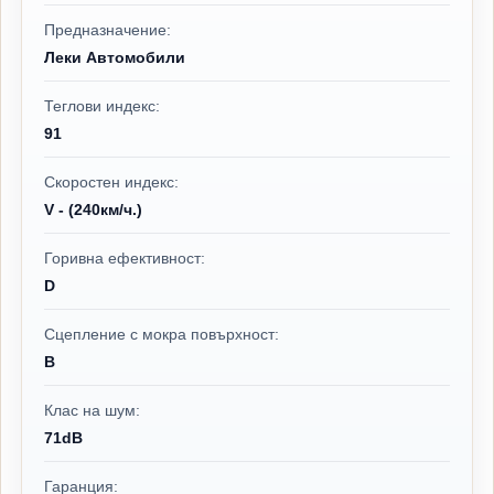
Предназначение:
Леки Автомобили
Теглови индекс:
91
Скоростен индекс:
V - (240км/ч.)
Горивна ефективност:
D
Сцепление с мокра повърхност:
B
Клас на шум:
71dB
Гаранция: