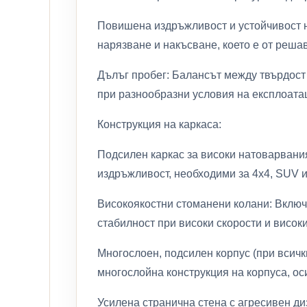
Повишена издръжливост и устойчивост н
нарязване и накъсване, което е от реш
Дълъг пробег: Балансът между твърдост
при разнообразни условия на експлоата
Конструкция на каркаса:
Подсилен каркас за високи натоварвания:
издръжливост, необходими за 4x4, SUV и
Високоякостни стоманени колани: Включв
стабилност при високи скорости и висок
Многослоен, подсилен корпус (при всичк
многослойна конструкция на корпуса, о
Усилена странична стена с агресивен ди