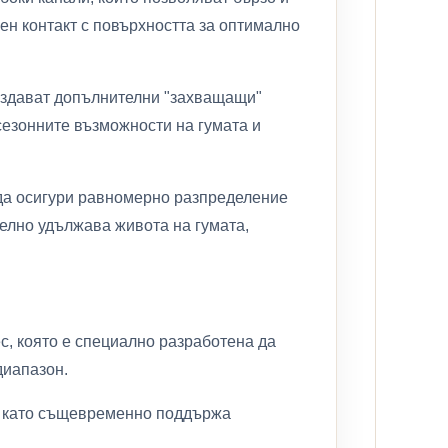
ен контакт с повърхността за оптимално
ъздават допълнителни "захващащи"
сезонните възможности на гумата и
 да осигури равномерно разпределение
телно удължава живота на гумата,
с, която е специално разработена да
диапазон.
, като същевременно поддържа