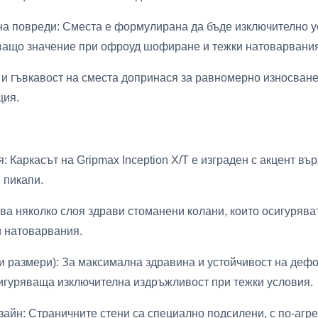
а повреди: Сместа е формулирана да бъде изключително у
аващо значение при офроуд шофиране и тежки натоварвания
 и гъвкавост на сместа допринася за равномерно износване
ция.
 Каркасът на Gripmax Inception X/T е изграден с акцент въ
 пикапи.
а няколко слоя здрави стоманени колани, които осигурява
и натоварвания.
и размери): За максимална здравина и устойчивост на дефор
сигуряваща изключителна издръжливост при тежки условия.
зайн: Страничните стени са специално подсилени, с по-агр