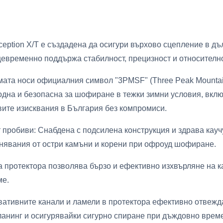
eption X/T е създадена да осигури върхово сцепление в дъл
щевременно поддържа стабилност, прецизност и относителн
ата носи официалния символ "3PMSF" (Three Peak Mountain 
одна и безопасна за шофиране в тежки зимни условия, вклю
вите изисквания в България без компромиси.
пробиви: Снабдена с подсилена конструкция и здрава каучу
анявания от остри камъни и корени при офроуд шофиране.
 протектора позволява бързо и ефективно изхвърляне на ка
ме.
ативните канали и ламели в протектора ефективно отвежда
ланинг и осигурявайки сигурно спиране при дъждовно време