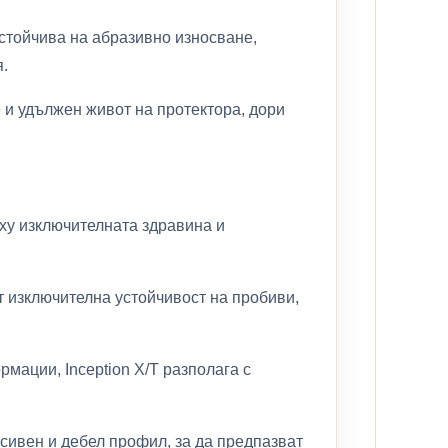
стойчива на абразивно износване,
.
 и удължен живот на протектора, дори
рху изключителната здравина и
т изключителна устойчивост на пробиви,
мации, Inception X/T разполага с
есивен и дебел профил, за да предпазват