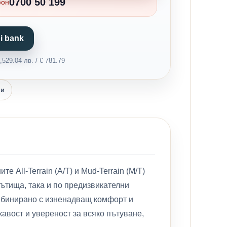
0700 50 199
фон
i bank
529.04 лв. / € 781.79
ни
All-Terrain (A/T) и Mud-Terrain (M/T)
пътища, така и по предизвикателни
комбинирано с изненадващ комфорт и
кавост и увереност за всяко пътуване,