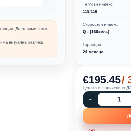
Теглови индекс:
119/116
Скоростен индекс:
трация. Доставяме само
Q - (160км/ч.)
 има визуална разлика
Гаранция:
24 месеца
€195.45
/
Цената е с начислено ДД
Д