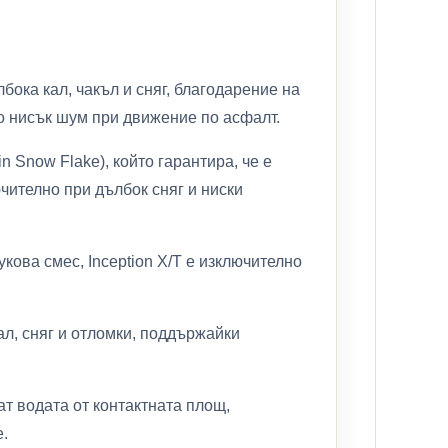
бока кал, чакъл и сняг, благодарение на
о нисък шум при движение по асфалт.
Snow Flake), който гарантира, че е
чително при дълбок сняг и ниски
кова смес, Inception X/T е изключително
л, сняг и отломки, поддържайки
т водата от контактната площ,
.