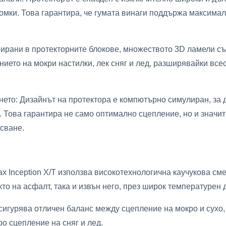
ломки. Това гарантира, че гумата винаги поддържа максимал
рирани в протекторните блокове, множеството 3D ламели с
ието на мокри настилки, лек сняг и лед, разширявайки все
ето: Дизайнът на протектора е компютърно симулиран, за
. Това гарантира не само оптимално сцепление, но и значи
сване.
 Inception X/T използва високотехнологична каучукова сме
то на асфалт, така и извън него, през широк температурен 
сигурява отличен баланс между сцепление на мокро и сухо
о сцепление на сняг и лед.