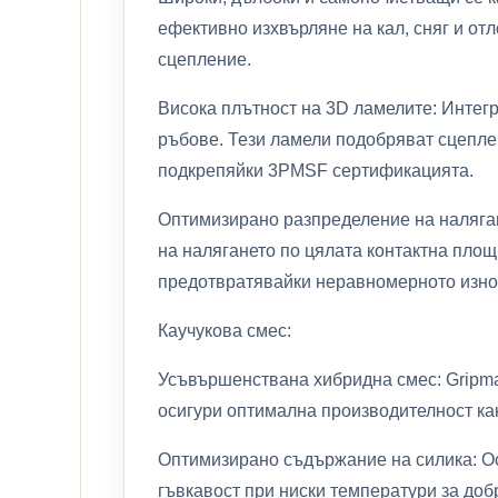
ефективно изхвърляне на кал, сняг и от
сцепление.
Висока плътност на 3D ламелите: Интег
ръбове. Тези ламели подобряват сцеплен
подкрепяйки 3PMSF сертификацията.
Оптимизирано разпределение на наляган
на налягането по цялата контактна площ
предотвратявайки неравномерното изно
Каучукова смес:
Усъвършенствана хибридна смес: Gripmax
осигури оптимална производителност как
Оптимизирано съдържание на силика: О
гъвкавост при ниски температури за добр