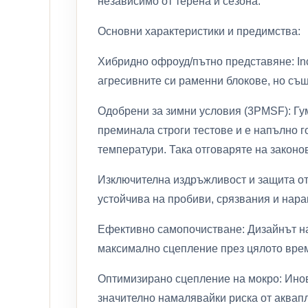
независимо от терена и сезона.
Основни характеристики и предимства:
Хибридно офроуд/пътно представяне: Inc
агресивните си раменни блокове, но съ
Одобрени за зимни условия (3PMSF): Гум
преминала строги тестове и е напълно г
температури. Така отговаряте на законо
Изключителна издръжливост и защита от 
устойчива на пробиви, срязвания и нар
Ефективно самопочистване: Дизайнът на
максимално сцепление през цялото вре
Оптимизирано сцепление на мокро: Инов
значително намалявайки риска от аквап