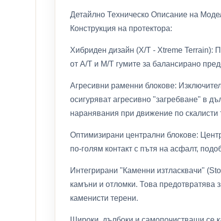
Детайлно Техническо Описание на Модела
Конструкция на протектора:
Хибриден дизайн (X/T - Xtreme Terrain):
от A/T и M/T гумите за балансирано пре
Агресивни раменни блокове: Изключителн
осигуряват агресивно "загребване" в дъл
наранявания при движение по скалисти 
Оптимизирани централни блокове: Центра
по-голям контакт с пътя на асфалт, под
Интегрирани "Каменни изтласквачи" (Sto
камъни и отломки. Това предотвратява 
каменисти терени.
Широки, дълбоки и самопочистващи се ка