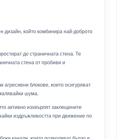
ден дизайн, който комбинира най-доброто
ростират до страничната стена. Те
раничната стена от пробиви и
к агресивни блокове, които осигуряват
амалявайки шума.
ито активно изхвърлят заклещените
авайки издръжливостта при движение по
боки канали, които позволяват бързо и