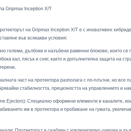
 Gripmax Inception X/T
 Протекторът на Gripmax Inception X/T е с иновативен хибри
дставяне във всякакви условия:
о големи, дълбоки и назъбени раменни блокове, които се п
бока кал, пясък и сняг, както и допълнителна защита на ст
терени.
лната част на протектора разполага с по-плътни, но все па
обрявайки стабилността, прецизността на управлението и н
ne Ejectors): Специално оформени елементи в каналите, ко
забиването им в протектора и пробиване на гумата, увелич
нали: Протекторът е снабден с изключително широки и дъл