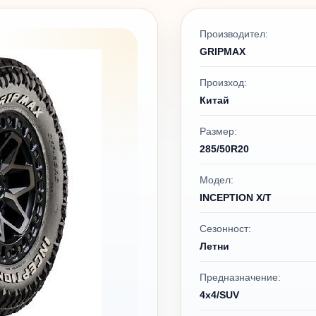
Производител:
GRIPMAX
Произход:
Китай
Размер:
285/50R20
Модел:
INCEPTION X/T
Сезонност:
Летни
Предназначение:
4x4/SUV