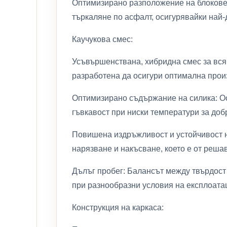
Оптимизирано разположение на блокове
търкаляне по асфалт, осигурявайки най
Каучукова смес:
Усъвършенствана, хибридна смес за вся
разработена да осигури оптимална произ
Оптимизирано съдържание на силика: О
гъвкавост при ниски температури за добр
Повишена издръжливост и устойчивост н
нарязване и накъсване, което е от реш
Дълъг пробег: Балансът между твърдост
при разнообразни условия на експлоата
Конструкция на каркаса: