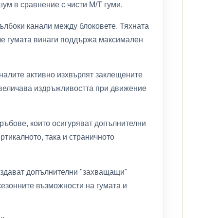
шум в сравнение с чисти M/T гуми.
ълбоки канали между блоковете. Тяхната
 че гумата винаги поддържа максимален
аналите активно изхвърлят заклещените
 увеличава издръжливостта при движение
 ръбове, които осигуряват допълнителни
ртикалното, така и страничното
ъздават допълнителни "захващащи"
сезонните възможности на гумата и