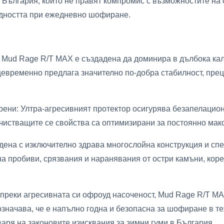
 България, които не правят компромис с възможностите на 
дността при ежедневно шофиране.
 Mud Rage R/T MAX е създадена да доминира в дълбока кал
щевременно предлага значително по-добра стабилност, прец
рени: Ултра-агресивният протектор осигурява безапелацион
почистващите се свойства са оптимизирани за постоянно ма
ена с изключително здрава многослойна конструкция и сп
а пробиви, срязвания и наранявания от остри камъни, коре
ъпреки агресивната си офроуд насоченост, Mud Rage R/T 
 означава, че е напълно годна и безопасна за шофиране в т
варя на законовите изисквания за зимни гуми в България.