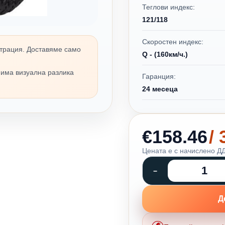
Теглови индекс:
121/118
Скоростен индекс:
трация. Доставяме само
Q - (160км/ч.)
 има визуална разлика
Гаранция:
24 месеца
€158.46
/
Цената е с начислено ДД
Д