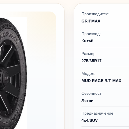
Производител:
GRIPMAX
Произход:
Китай
Размер:
275/65R17
Модел:
MUD RAGE R/T MAX
Сезонност:
Летни
Предназначение:
4x4/SUV