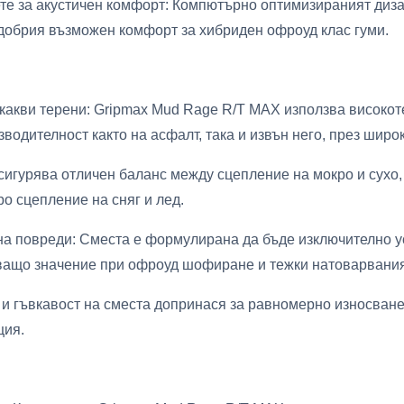
те за акустичен комфорт: Компютърно оптимизираният диза
-добрия възможен комфорт за хибриден офроуд клас гуми.
какви терени: Gripmax Mud Rage R/T MAX използва високот
водителност както на асфалт, така и извън него, през широ
сигурява отличен баланс между сцепление на мокро и сухо
о сцепление на сняг и лед.
а повреди: Сместа е формулирана да бъде изключително у
аващо значение при офроуд шофиране и тежки натоварвания
 и гъвкавост на сместа допринася за равномерно износване
ция.