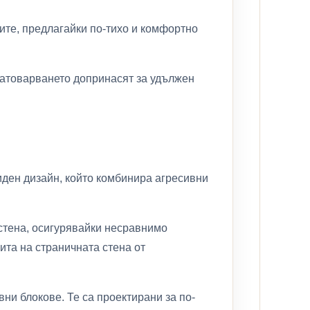
ите, предлагайки по-тихо и комфортно
натоварването допринасят за удължен
иден дизайн, който комбинира агресивни
 стена, осигурявайки несравнимо
ита на страничната стена от
ни блокове. Те са проектирани за по-