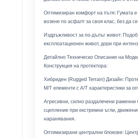
Оптимизиран комфорт на пътя: Гумата е
возене по асфалт за своя клас, без да с
Издръжливост за по-дълъг живот: Подоб
експлоатационен живот, дори при интен
Детайлно Техническо Описание на Моде
Конструкция на протектора:
Хибриден (Rugged Terrain) Дизайн: Про
M/T елементи с A/T характеристики за о
Агресивни, силно раздалечени раменни б
сцепление при екстремни ъгли, движение
наранявания.
Оптимизирани централни блокове: Центра