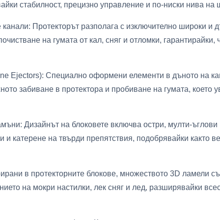
вайки стабилност, прецизно управление и по-ниски нива на 
 канали: Протекторът разполага с изключително широки и д
чистване на гумата от кал, сняг и отломки, гарантирайки,
one Ejectors): Специално оформени елементи в дъното на к
хното забиване в протектора и пробиване на гумата, което
мъни: Дизайнът на блоковете включва остри, мулти-ъглови
и и катерене на твърди препятствия, подобрявайки както ве
рирани в протекторните блокове, множеството 3D ламели с
ието на мокри настилки, лек сняг и лед, разширявайки все