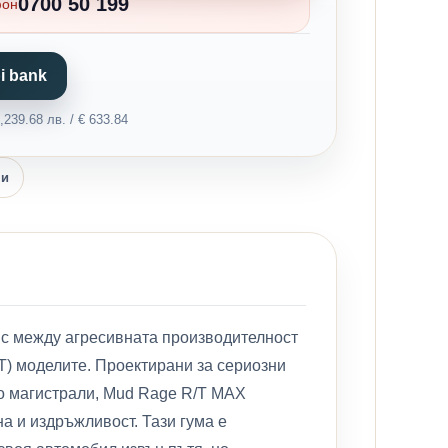
0700 50 199
фон
i bank
239.68 лв. / € 633.84
ни
с между агресивната производителност
A/T) моделите. Проектирани за сериозни
по магистрали, Mud Rage R/T MAX
а и издръжливост. Тази гума е