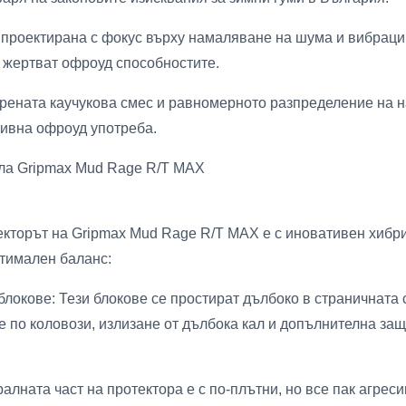
 проектирана с фокус върху намаляване на шума и вибраци
е жертват офроуд способностите.
рената каучукова смес и равномерното разпределение на 
зивна офроуд употреба.
ла Gripmax Mud Rage R/T MAX
текторът на Gripmax Mud Rage R/T MAX е с иновативен хибр
птимален баланс:
локове: Тези блокове се простират дълбоко в страничната
 по коловози, излизане от дълбока кал и допълнителна защ
лната част на протектора е с по-плътни, но все пак агресив