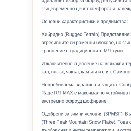
идеалният избор за офроуд ентусиасти в
същевременно ценят комфорта и надеж
Основни характеристики и предимства:
Хибридно (Rugged Terrain) Представяне:
агресивните си раменни блокове, но съ
сравнение с традиционните M/T гуми.
Изключително сцепление на всякакви те
кал, пясък, чакъл, камъни и сняг. Само
Непробиваема здравина и защита: Снабд
Rage R/T MAX е максимално устойчива н
екстремно офроуд шофиране.
Одобрени за зимни условия (3PMSF): В
(Three Peak Mountain Snow Flake). Това
дълбок сняг и ниски температури, и отго