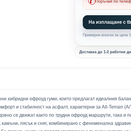
Поръчай по теле
На изплащане с tb
Примерни вноски за цена 1,
Доставка до 1-2 работни д
и хибридни офроуд гуми, които предлагат идеалния балан
омфорт и стабилност на асфалт, характерни за All-Terrain (
довно се движат както по трудни офроуд маршрути, така и 
 камъни, пясък и сняг, комбинирано с феноменална здравин