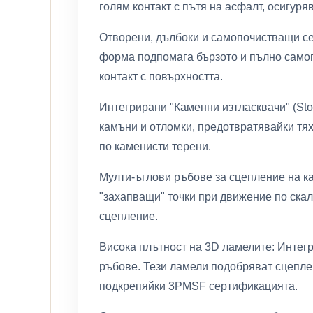
голям контакт с пътя на асфалт, осигуря
Отворени, дълбоки и самопочистващи се
форма подпомага бързото и пълно самопо
контакт с повърхността.
Интегрирани "Каменни изтласквачи" (St
камъни и отломки, предотвратявайки тя
по каменисти терени.
Мулти-ъглови ръбове за сцепление на ка
"захапващи" точки при движение по скал
сцепление.
Висока плътност на 3D ламелите: Интег
ръбове. Тези ламели подобряват сцеплен
подкрепяйки 3PMSF сертификацията.