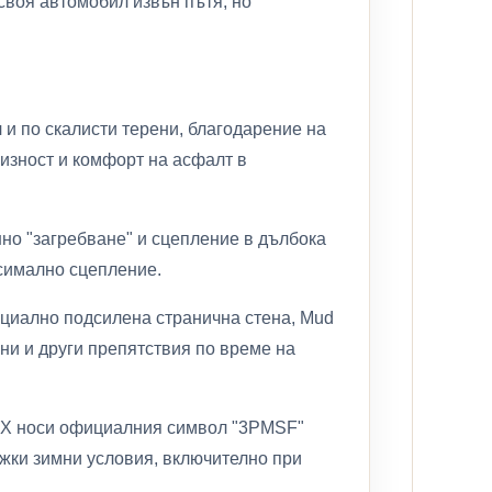
своя автомобил извън пътя, но
 и по скалисти терени, благодарение на
изност и комфорт на асфалт в
но "загребване" и сцепление в дълбока
ксимално сцепление.
ециално подсилена странична стена, Mud
ни и други препятствия по време на
MAX носи официалния символ "3PMSF"
ежки зимни условия, включително при