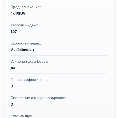
Предназначение:
4x4/SUV
Теглови индекс:
107
Скоростен индекс:
V - (240км/ч.)
Усилена (Extra Load):
Да
Горивна ефективност:
D
Сцепление с мокра повърхност:
D
Клас на шум: