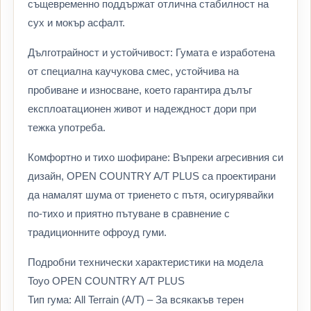
същевременно поддържат отлична стабилност на
сух и мокър асфалт.
Дълготрайност и устойчивост: Гумата е изработена
от специална каучукова смес, устойчива на
пробиване и износване, което гарантира дълъг
експлоатационен живот и надеждност дори при
тежка употреба.
Комфортно и тихо шофиране: Въпреки агресивния си
дизайн, OPEN COUNTRY A/T PLUS са проектирани
да намалят шума от триенето с пътя, осигурявайки
по-тихо и приятно пътуване в сравнение с
традиционните офроуд гуми.
Подробни технически характеристики на модела
Toyo OPEN COUNTRY A/T PLUS
Тип гума: All Terrain (A/T) – За всякакъв терен