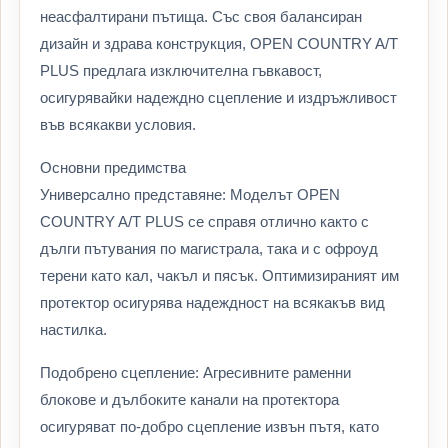
неасфалтирани пътища. Със своя балансиран
дизайн и здрава конструкция, OPEN COUNTRY A/T
PLUS предлага изключителна гъвкавост,
осигурявайки надеждно сцепление и издръжливост
във всякакви условия.
Основни предимства
Универсално представяне: Моделът OPEN
COUNTRY A/T PLUS се справя отлично както с
дълги пътувания по магистрала, така и с офроуд
терени като кал, чакъл и пясък. Оптимизираният им
протектор осигурява надеждност на всякакъв вид
настилка.
Подобрено сцепление: Агресивните раменни
блокове и дълбоките канали на протектора
осигуряват по-добро сцепление извън пътя, като