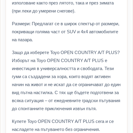
използване както през лятото, така и през зимата
(при леки до умерени снегове).
Размери: Предлагат се в широк спектър от размери,
покриващи голяма част от SUV и 4х4 автомобилите
на пазара.
Защо да изберете Toyo OPEN COUNTRY A/T PLUS?
Изборът на Toyo OPEN COUNTRY A/T PLUS е
инвестиция в универсалността и свободата. Тези
гуми са създадени за хора, които водят активен
начин на живот и не искат да се ограничават до един
вид пътна настилка. С тях ще бъдете подготвени за
всяка ситуация – от ежедневните градски пътувания
до спонтанните приключения извън пътя.
Купете Toyo OPEN COUNTRY A/T PLUS сега и се
насладете на пътуването без ограничения.