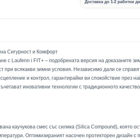
Доставка до 1-2 работни д
лна Сигурност и Комфорт
е с Laufenn i FIT+ – подобрената версия на доказаните зи
т при всякакви зимни условия. Независимо дали се справят
 сцепление и контрол, гарантирайки ви спокойствие през на
 съчетават иновативни технологии с традиционното качеств
вана каучукова смес със силика (Silica Compound), която о
мператури. Оптимизираният насочен протекторен дизайн с 