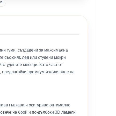
ни
мни гуми, създадени за максимална
е със сняг, лед или студени мокри
й-студените месеци. Като част от
о, предлагайки премиум изживяване на
става гъвкава и осигурява оптимално
повече на брой и по-дълбоки 3D ламели