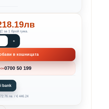
 218.19лв
С за 1 брой гума.
обави в кошницата
0700 50 199
фон
i bank
2.76 лв. / € 446.24