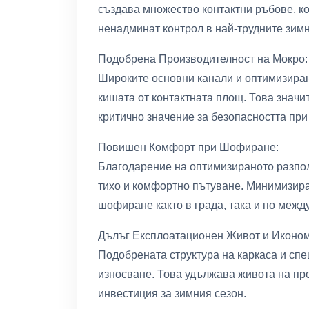
създава множество контактни ръбове, ко
ненадминат контрол в най-трудните зимн
Подобрена Производителност на Мокро:
Широките основни канали и оптимизиран
кишата от контактната площ. Това значи
критично значение за безопасността при
Повишен Комфорт при Шофиране:
Благодарение на оптимизираното разполо
тихо и комфортно пътуване. Минимизира
шофиране както в града, така и по межд
Дълъг Експлоатационен Живот и Иконом
Подобрената структура на каркаса и сп
износване. Това удължава живота на про
инвестиция за зимния сезон.