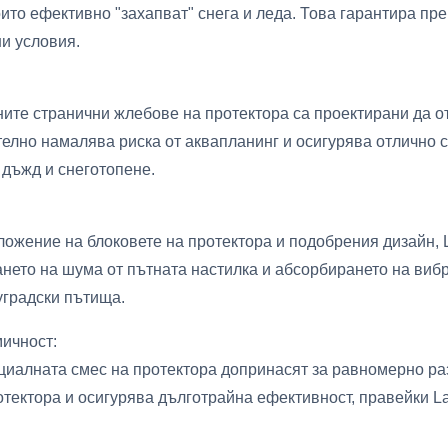
ито ефективно "захапват" снега и леда. Това гарантира пре
и условия.
ите странични жлебове на протектора са проектирани да 
телно намалява риска от аквапланинг и осигурява отлично с
 дъжд и снеготопене.
жение на блоковете на протектора и подобрения дизайн, La
нето на шума от пътната настилка и абсорбирането на виб
уградски пътища.
ичност:
ециалната смес на протектора допринасят за равномерно ра
тектора и осигурява дълготрайна ефективност, правейки La