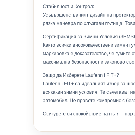
Стабилност и Контрол:
Усъвършенстваният дизайн на протектор
рязка маневра по хлъзгави пътища. Тов
Сертификация за Зимни Условия (3PMSF
Както всички висококачествени зимни гу
маркировка е доказателство, че гумите 
максимална безопасност и законово съот
Защо да Изберете Laufenn i FIT+?
Laufenn i FIT+ са идеалният избор за ш
всякакви зимни условия. Те съчетават н
автомобил. Не правете компромис с безо
Осигурете си спокойствие на пътя – пор