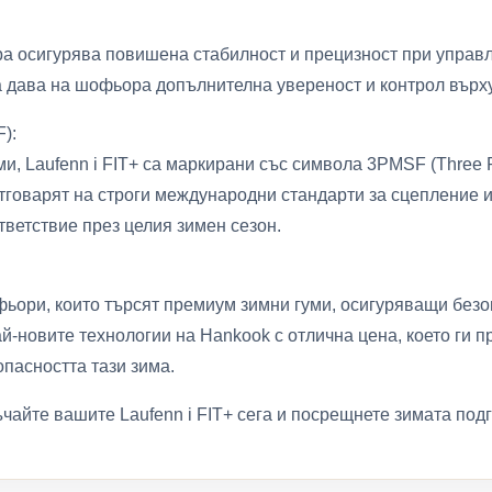
а осигурява повишена стабилност и прецизност при управл
а дава на шофьора допълнителна увереност и контрол върх
):
ми, Laufenn i FIT+ са маркирани със символа 3PMSF (Three 
отговарят на строги международни стандарти за сцепление и
ветствие през целия зимен сезон.
офьори, които търсят премиум зимни гуми, осигуряващи без
ай-новите технологии на Hankook с отлична цена, което ги 
пасността тази зима.
ъчайте вашите Laufenn i FIT+ сега и посрещнете зимата под