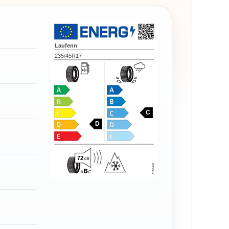
Laufenn
235/45R17
C
D
72