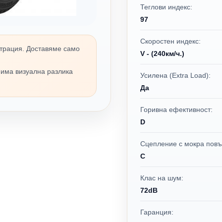
Теглови индекс:
97
Скоростен индекс:
трация. Доставяме само
V - (240км/ч.)
 има визуална разлика
Усилена (Extra Load):
Да
Горивна ефективност:
D
Сцепление с мокра повъ
C
Клас на шум:
72dB
Гаранция: