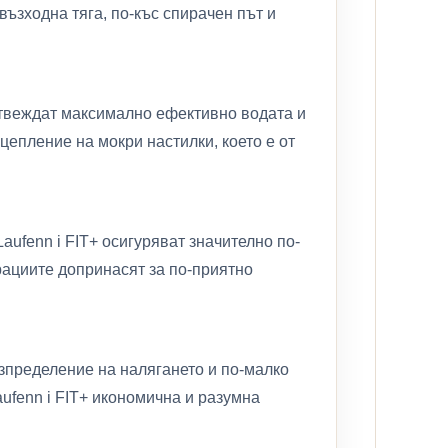
възходна тяга, по-къс спирачен път и
отвеждат максимално ефективно водата и
цепление на мокри настилки, което е от
ufenn i FIT+ осигуряват значително по-
рациите допринасят за по-приятно
зпределение на налягането и по-малко
ufenn i FIT+ икономична и разумна