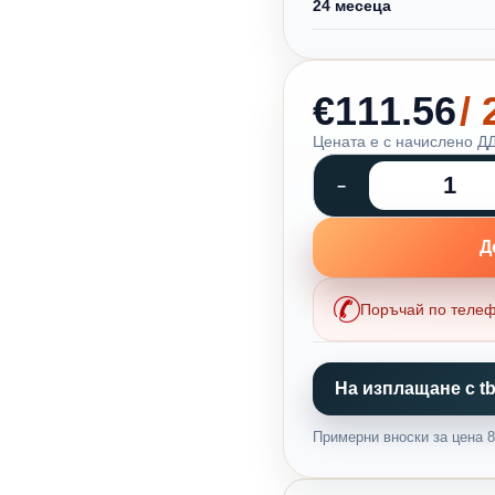
24 месеца
€111.56
/
Цената е с начислено ДД
Д
Поръчай по теле
На изплащане с tb
Примерни вноски за цена 87