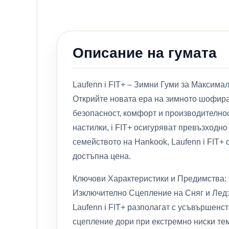
Описание на гумата
Laufenn i FIT+ – Зимни Гуми за Максима
Открийте новата ера на зимното шофиран
безопасност, комфорт и производителнос
настилки, i FIT+ осигуряват превъзходно
семейството на Hankook, Laufenn i FIT+
достъпна цена.
Ключови Характеристики и Предимства:
Изключително Сцепление на Сняг и Лед:
Laufenn i FIT+ разполагат с усъвършенст
сцепление дори при екстремно ниски те