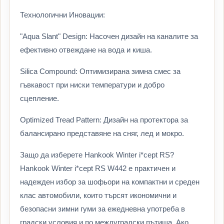
Технологични Иновации:
"Aqua Slant" Design: Насочен дизайн на каналите за
ефективно отвеждане на вода и киша.
Silica Compound: Оптимизирана зимна смес за
гъвкавост при ниски температури и добро
сцепление.
Optimized Tread Pattern: Дизайн на протектора за
балансирано представяне на сняг, лед и мокро.
Защо да изберете Hankook Winter i*cept RS?
Hankook Winter i*cept RS W442 е практичен и
надежден избор за шофьори на компактни и среден
клас автомобили, които търсят икономични и
безопасни зимни гуми за ежедневна употреба в
градски условия и по междуградски пътища. Ако