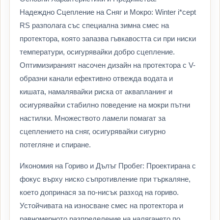
Надеждно Сцепление на Сняг и Мокро: Winter i*cept
RS разполага със специална зимна смес на
протектора, която запазва гъвкавостта си при ниски
температури, осигурявайки добро сцепление.
Оптимизираният насочен дизайн на протектора с V-
образни канали ефективно отвежда водата и
кишата, намалявайки риска от аквапланинг и
осигурявайки стабилно поведение на мокри пътни
настилки. Множеството ламели помагат за
сцеплението на сняг, осигурявайки сигурно
потегляне и спиране.
Икономия на Гориво и Дълъг Пробег: Проектирана с
фокус върху ниско съпротивление при търкаляне,
което допринася за по-нисък разход на гориво.
Устойчивата на износване смес на протектора и
равномерното разпределение на налягането по