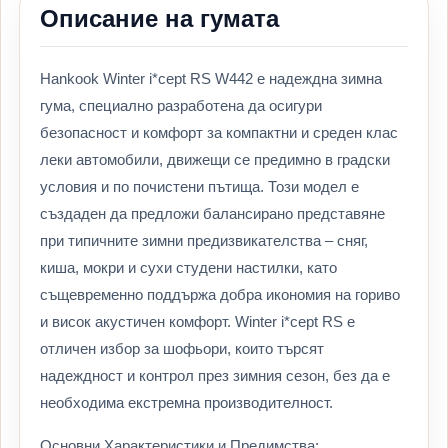
Описание на гумата
Hankook Winter i*cept RS W442 е надеждна зимна
гума, специално разработена да осигури
безопасност и комфорт за компактни и среден клас
леки автомобили, движещи се предимно в градски
условия и по почистени пътища. Този модел е
създаден да предложи балансирано представяне
при типичните зимни предизвикателства – сняг,
киша, мокри и сухи студени настилки, като
същевременно поддържа добра икономия на гориво
и висок акустичен комфорт. Winter i*cept RS е
отличен избор за шофьори, които търсят
надеждност и контрол през зимния сезон, без да е
необходима екстремна производителност.
Основни Характеристики и Предимства: