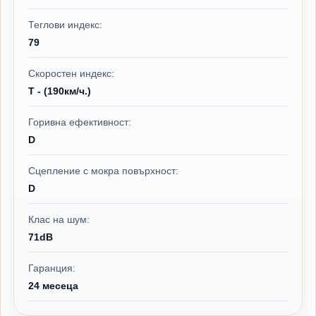
Теглови индекс:
79
Скоростен индекс:
T - (190км/ч.)
Горивна ефективност:
D
Сцепление с мокра повърхност:
D
Клас на шум:
71dB
Гаранция:
24 месеца