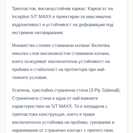
Трипластов, високоустойчив каркас: Каркасът на
Inception S/T MAXX е проектиран за максимална
издръжливост и устойчивост на деформации под
екстремни натоварвания.
Множество слоеве стоманени колани: Включва
няколко слоя високоякостни стоманени колани,
които осигуряват изключителна устойчивост на
пробиви и стабилност на протектора при най-
тежките условия.
Усилена, трислойна странична стена (3-Ply Sidewall):
Страничната стена е една от най-важните
характеристики на S/T MAXX. Тя е изградена с
трипластова конструкция, което я прави
изключително устойчива на пробиви, срязвания и
наранявания от страничен контакт с препятствия.