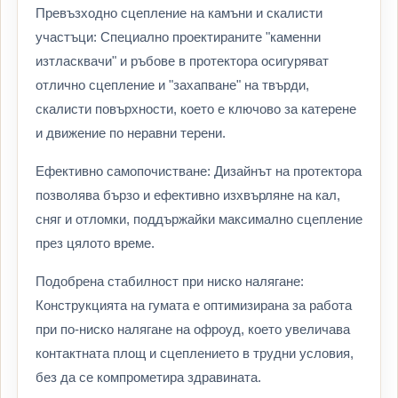
Превъзходно сцепление на камъни и скалисти
участъци: Специално проектираните "каменни
изтласквачи" и ръбове в протектора осигуряват
отлично сцепление и "захапване" на твърди,
скалисти повърхности, което е ключово за катерене
и движение по неравни терени.
Ефективно самопочистване: Дизайнът на протектора
позволява бързо и ефективно изхвърляне на кал,
сняг и отломки, поддържайки максимално сцепление
през цялото време.
Подобрена стабилност при ниско налягане:
Конструкцията на гумата е оптимизирана за работа
при по-ниско налягане на офроуд, което увеличава
контактната площ и сцеплението в трудни условия,
без да се компрометира здравината.