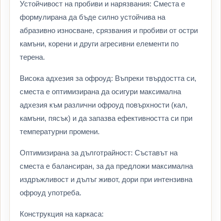
Устойчивост на пробиви и нарязвания: Сместа е
формулирана да бъде силно устойчива на
абразивно износване, срязвания и пробиви от остри
камъни, корени и други агресивни елементи по
терена.
Висока адхезия за офроуд: Въпреки твърдостта си,
сместа е оптимизирана да осигури максимална
адхезия към различни офроуд повърхности (кал,
камъни, пясък) и да запазва ефективността си при
температурни промени.
Оптимизирана за дълготрайност: Съставът на
сместа е балансиран, за да предложи максимална
издръжливост и дълъг живот, дори при интензивна
офроуд употреба.
Конструкция на каркаса: