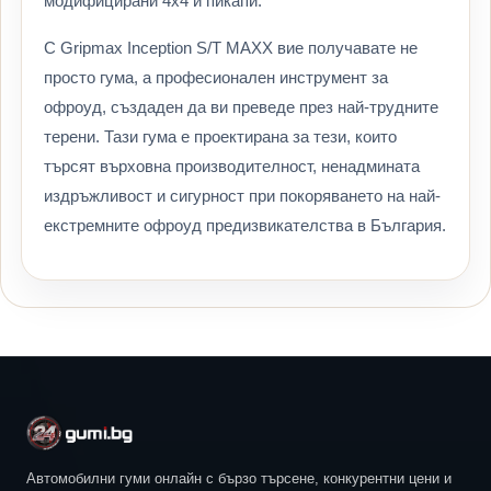
модифицирани 4x4 и пикапи.
С Gripmax Inception S/T MAXX вие получавате не
просто гума, а професионален инструмент за
офроуд, създаден да ви преведе през най-трудните
терени. Тази гума е проектирана за тези, които
търсят върховна производителност, ненадмината
издръжливост и сигурност при покоряването на най-
екстремните офроуд предизвикателства в България.
Автомобилни гуми онлайн с бързо търсене, конкурентни цени и