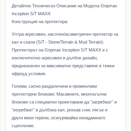
Детайлно Техническо Описание на Модела Gripmax
Inception S/T MAXX
Конструкция на протектора:
Ултра-агресивен, насочен/асиметричен протектор за
кал и скали (S/T - Stone/Terrain & Mud Terrain):
Протекторът на Gripmax Inception S/T MAXX е с
изключително агресивен и дълбок дизайн,
предназначен за максимално представяне в тежки
офроуд условия.
Големи, силно раздалечени и променливи
протекторни блокове: Масивните, многоъгълни
блокове са специално проектирани да "загребват" и
"изгребват" в дълбока кал, рохкав сняг, пясък и
други меки терени, осигурявайки ненадминато
сцепление.