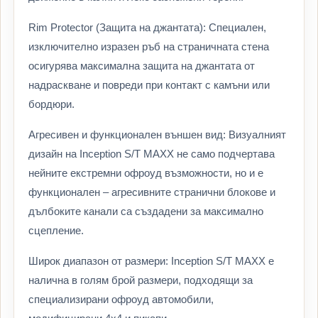
Rim Protector (Защита на джантата): Специален,
изключително изразен ръб на страничната стена
осигурява максимална защита на джантата от
надраскване и повреди при контакт с камъни или
бордюри.
Агресивен и функционален външен вид: Визуалният
дизайн на Inception S/T MAXX не само подчертава
нейните екстремни офроуд възможности, но и е
функционален – агресивните странични блокове и
дълбоките канали са създадени за максимално
сцепление.
Широк диапазон от размери: Inception S/T MAXX е
налична в голям брой размери, подходящи за
специализирани офроуд автомобили,