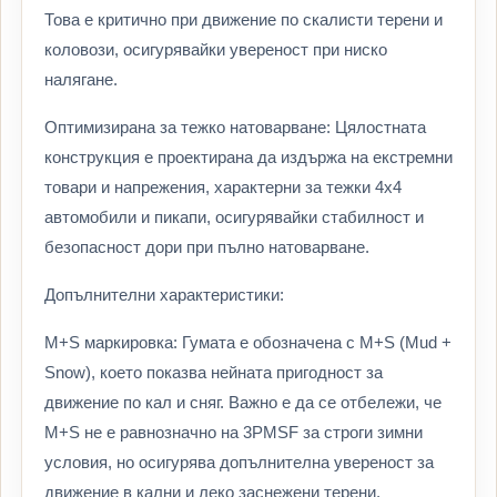
Това е критично при движение по скалисти терени и
коловози, осигурявайки увереност при ниско
налягане.
Оптимизирана за тежко натоварване: Цялостната
конструкция е проектирана да издържа на екстремни
товари и напрежения, характерни за тежки 4x4
автомобили и пикапи, осигурявайки стабилност и
безопасност дори при пълно натоварване.
Допълнителни характеристики:
M+S маркировка: Гумата е обозначена с M+S (Mud +
Snow), което показва нейната пригодност за
движение по кал и сняг. Важно е да се отбележи, че
M+S не е равнозначно на 3PMSF за строги зимни
условия, но осигурява допълнителна увереност за
движение в кални и леко заснежени терени.