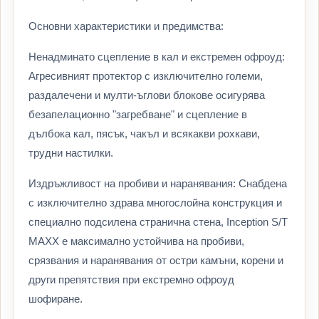
Основни характеристики и предимства:
Ненадминато сцепление в кал и екстремен офроуд:
Агресивният протектор с изключително големи,
раздалечени и мулти-ъглови блокове осигурява
безапелационно "загребване" и сцепление в
дълбока кал, пясък, чакъл и всякакви рохкави,
трудни настилки.
Издръжливост на пробиви и наранявания: Снабдена
с изключително здрава многослойна конструкция и
специално подсилена странична стена, Inception S/T
MAXX е максимално устойчива на пробиви,
срязвания и наранявания от остри камъни, корени и
други препятствия при екстремно офроуд
шофиране.