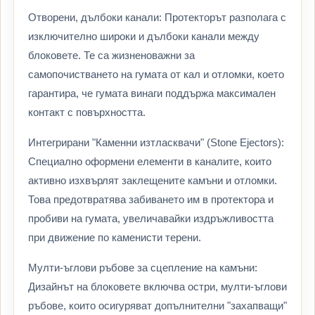
Отворени, дълбоки канали: Протекторът разполага с
изключително широки и дълбоки канали между
блоковете. Те са жизненоважни за
самопочистването на гумата от кал и отломки, което
гарантира, че гумата винаги поддържа максимален
контакт с повърхността.
Интегрирани "Каменни изтласквачи" (Stone Ejectors):
Специално оформени елементи в каналите, които
активно изхвърлят заклещените камъни и отломки.
Това предотвратява забиването им в протектора и
пробиви на гумата, увеличавайки издръжливостта
при движение по каменисти терени.
Мулти-ъглови ръбове за сцепление на камъни:
Дизайнът на блоковете включва остри, мулти-ъглови
ръбове, които осигуряват допълнителни "захапващи"