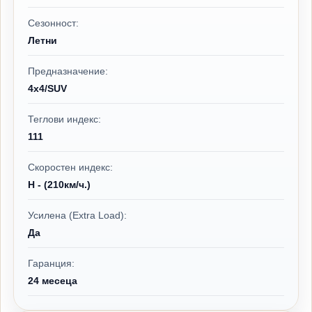
Сезонност:
Летни
Предназначение:
4x4/SUV
Теглови индекс:
111
Скоростен индекс:
H - (210км/ч.)
Усилена (Extra Load):
Да
Гаранция:
24 месеца