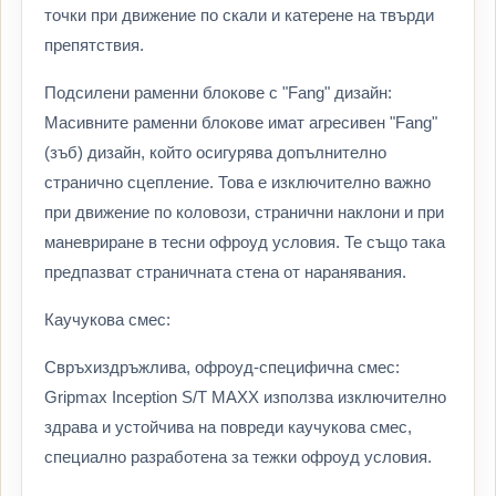
точки при движение по скали и катерене на твърди
препятствия.
Подсилени раменни блокове с "Fang" дизайн:
Масивните раменни блокове имат агресивен "Fang"
(зъб) дизайн, който осигурява допълнително
странично сцепление. Това е изключително важно
при движение по коловози, странични наклони и при
маневриране в тесни офроуд условия. Те също така
предпазват страничната стена от наранявания.
Каучукова смес:
Свръхиздръжлива, офроуд-специфична смес:
Gripmax Inception S/T MAXX използва изключително
здрава и устойчива на повреди каучукова смес,
специално разработена за тежки офроуд условия.