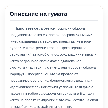
Описание на гумата
Пригответе се за безкомпромисни офроуд
предизвикателства с Gripmax Inception S/T MAXX –
гуми, създадени за върховно представяне в най-
суровите и екстремни терени. Проектирани за
сериозни 4x4 автомобили, офроуд машини и пикапи,
които редовно се сблъскват с дълбока кал,
скалисти участъци, пясъчни дюни и сурови офроуд
маршрути, Inception S/T MAXX предлагат
несравнимо сцепление, феноменална здравина и
издръжливост при най-тежки условия. Тази гума е
идеалният избор за офроуд ентусиасти в България,
които не правят компромис с възможностите на своя
автомобил, когато асфалтът свърши.