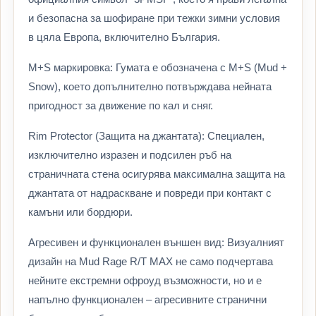
и безопасна за шофиране при тежки зимни условия
в цяла Европа, включително България.
M+S маркировка: Гумата е обозначена с M+S (Mud +
Snow), което допълнително потвърждава нейната
пригодност за движение по кал и сняг.
Rim Protector (Защита на джантата): Специален,
изключително изразен и подсилен ръб на
страничната стена осигурява максимална защита на
джантата от надраскване и повреди при контакт с
камъни или бордюри.
Агресивен и функционален външен вид: Визуалният
дизайн на Mud Rage R/T MAX не само подчертава
нейните екстремни офроуд възможности, но и е
напълно функционален – агресивните странични