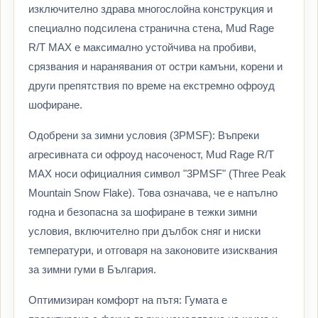
изключително здрава многослойна конструкция и
специално подсилена странична стена, Mud Rage
R/T MAX е максимално устойчива на пробиви,
срязвания и наранявания от остри камъни, корени и
други препятствия по време на екстремно офроуд
шофиране.
Одобрени за зимни условия (3PMSF): Въпреки
агресивната си офроуд насоченост, Mud Rage R/T
MAX носи официалния символ "3PMSF" (Three Peak
Mountain Snow Flake). Това означава, че е напълно
годна и безопасна за шофиране в тежки зимни
условия, включително при дълбок сняг и ниски
температури, и отговаря на законовите изисквания
за зимни гуми в България.
Оптимизиран комфорт на пътя: Гумата е