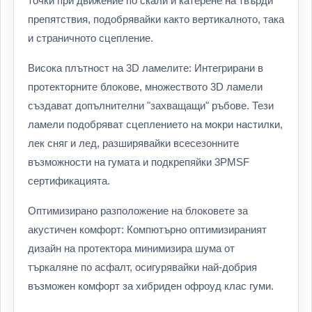
точки при движение по скали и катерене на твърди
препятствия, подобрявайки както вертикалното, така
и страничното сцепление.
Висока плътност на 3D ламелите: Интегрирани в
протекторните блокове, множеството 3D ламели
създават допълнителни "захващащи" ръбове. Тези
ламели подобряват сцеплението на мокри настилки,
лек сняг и лед, разширявайки всесезонните
възможности на гумата и подкрепяйки 3PMSF
сертификацията.
Оптимизирано разположение на блоковете за
акустичен комфорт: Компютърно оптимизираният
дизайн на протектора минимизира шума от
търкаляне по асфалт, осигурявайки най-добрия
възможен комфорт за хибриден офроуд клас гуми.