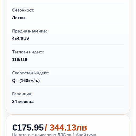
Сезонност:
Летни
Предназначение:
4x4/SUV
Теглови индекс:
119/116
Скоростен индекс:
Q - (160км/ч.)
Гаранция:
24 месеца
€175.95
/ 344.13лв
Цената е с начислено ДДС за 1 брой гума.