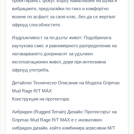
проектирана с фокус върху намаляване на шума и
вибрациите, предлагайки по-тихо и комфортно
возене по асфалт за своя клас, без да се жертват
офроуд способностите.
Издръжливост за по-дълъг живот: Подобрената
каучукова смес и равномерното разпределение на
натоварването допринасят за удължен
експлоатационен живот, дори при интензивна
офроуд употреба.
Детайлно Техническо Описание на Модела Gripmax
Mud Rage R/T MAX
Конструкция на протектора:
Хибриден (Rugged Terrain) Дизайн: Протекторът на
Gripmax Mud Rage R/T MAX е с иновативен
хибриден дизайн, който комбинира агресивни M/T