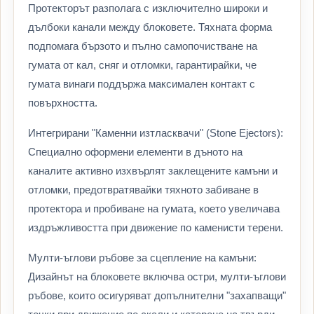
Протекторът разполага с изключително широки и
дълбоки канали между блоковете. Тяхната форма
подпомага бързото и пълно самопочистване на
гумата от кал, сняг и отломки, гарантирайки, че
гумата винаги поддържа максимален контакт с
повърхността.
Интегрирани "Каменни изтласквачи" (Stone Ejectors):
Специално оформени елементи в дъното на
каналите активно изхвърлят заклещените камъни и
отломки, предотвратявайки тяхното забиване в
протектора и пробиване на гумата, което увеличава
издръжливостта при движение по каменисти терени.
Мулти-ъглови ръбове за сцепление на камъни:
Дизайнът на блоковете включва остри, мулти-ъглови
ръбове, които осигуряват допълнителни "захапващи"