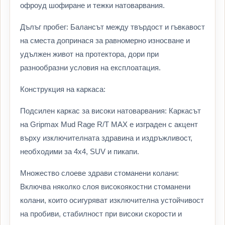
офроуд шофиране и тежки натоварвания.
Дълъг пробег: Балансът между твърдост и гъвкавост
на сместа допринася за равномерно износване и
удължен живот на протектора, дори при
разнообразни условия на експлоатация.
Конструкция на каркаса:
Подсилен каркас за високи натоварвания: Каркасът
на Gripmax Mud Rage R/T MAX е изграден с акцент
върху изключителната здравина и издръжливост,
необходими за 4x4, SUV и пикапи.
Множество слоеве здрави стоманени колани:
Включва няколко слоя високоякостни стоманени
колани, които осигуряват изключителна устойчивост
на пробиви, стабилност при високи скорости и