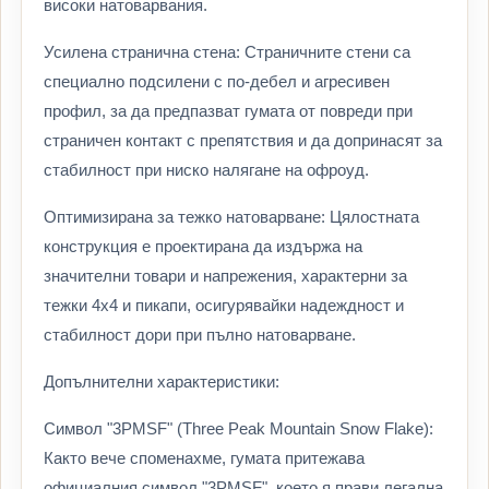
високи натоварвания.
Усилена странична стена: Страничните стени са
специално подсилени с по-дебел и агресивен
профил, за да предпазват гумата от повреди при
страничен контакт с препятствия и да допринасят за
стабилност при ниско налягане на офроуд.
Оптимизирана за тежко натоварване: Цялостната
конструкция е проектирана да издържа на
значителни товари и напрежения, характерни за
тежки 4x4 и пикапи, осигурявайки надеждност и
стабилност дори при пълно натоварване.
Допълнителни характеристики:
Символ "3PMSF" (Three Peak Mountain Snow Flake):
Както вече споменахме, гумата притежава
официалния символ "3PMSF", което я прави легална