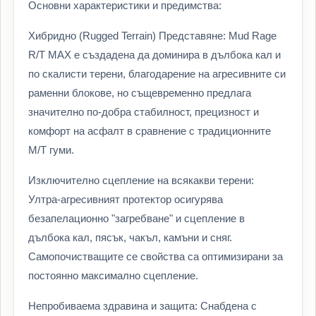
Основни характеристики и предимства:
Хибридно (Rugged Terrain) Представяне: Mud Rage
R/T MAX е създадена да доминира в дълбока кал и
по скалисти терени, благодарение на агресивните си
раменни блокове, но същевременно предлага
значително по-добра стабилност, прецизност и
комфорт на асфалт в сравнение с традиционните
M/T гуми.
Изключително сцепление на всякакви терени:
Ултра-агресивният протектор осигурява
безапелационно "загребване" и сцепление в
дълбока кал, пясък, чакъл, камъни и сняг.
Самопочистващите се свойства са оптимизирани за
постоянно максимално сцепление.
Непробиваема здравина и защита: Снабдена с