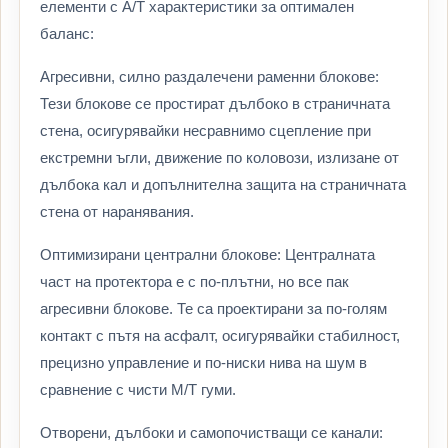
елементи с A/T характеристики за оптимален
баланс:
Агресивни, силно раздалечени раменни блокове:
Тези блокове се простират дълбоко в страничната
стена, осигурявайки несравнимо сцепление при
екстремни ъгли, движение по коловози, излизане от
дълбока кал и допълнителна защита на страничната
стена от наранявания.
Оптимизирани централни блокове: Централната
част на протектора е с по-плътни, но все пак
агресивни блокове. Те са проектирани за по-голям
контакт с пътя на асфалт, осигурявайки стабилност,
прецизно управление и по-ниски нива на шум в
сравнение с чисти M/T гуми.
Отворени, дълбоки и самопочистващи се канали: