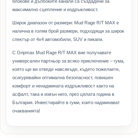
блокове и дълбоките канали са създадени за
максимално сцепление и издръжливост.
Широк диапазон от размери: Mud Rage R/T MAX е
налична в голям брой размери, подходящи за широк
спектър от 4x4 автомобили, SUV и пикапи.
С Gripmax Mud Rage R/T MAX вие получавате
универсален партньор за всяко приключение – гума,
която ще ви отведе навсякъде, където пожелаете,
осигурявайки оптимална безопасност, повишен
комфорт и ненадмината издръжливост както на
асфалт, така и извън него, през цялата година в
България. Инвестирайте в гуми, които надминават
очакванията!