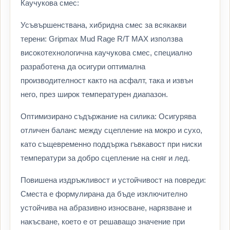
Каучукова смес:
Усъвършенствана, хибридна смес за всякакви
терени: Gripmax Mud Rage R/T MAX използва
високотехнологична каучукова смес, специално
разработена да осигури оптимална
производителност както на асфалт, така и извън
него, през широк температурен диапазон.
Оптимизирано съдържание на силика: Осигурява
отличен баланс между сцепление на мокро и сухо,
като същевременно поддържа гъвкавост при ниски
температури за добро сцепление на сняг и лед.
Повишена издръжливост и устойчивост на повреди:
Сместа е формулирана да бъде изключително
устойчива на абразивно износване, нарязване и
накъсване, което е от решаващо значение при