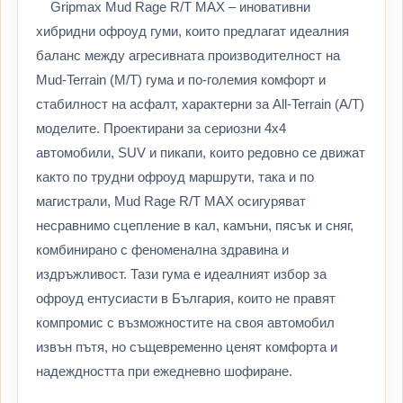
Gripmax Mud Rage R/T MAX – иновативни
хибридни офроуд гуми, които предлагат идеалния
баланс между агресивната производителност на
Mud-Terrain (M/T) гума и по-големия комфорт и
стабилност на асфалт, характерни за All-Terrain (A/T)
моделите. Проектирани за сериозни 4x4
автомобили, SUV и пикапи, които редовно се движат
както по трудни офроуд маршрути, така и по
магистрали, Mud Rage R/T MAX осигуряват
несравнимо сцепление в кал, камъни, пясък и сняг,
комбинирано с феноменална здравина и
издръжливост. Тази гума е идеалният избор за
офроуд ентусиасти в България, които не правят
компромис с възможностите на своя автомобил
извън пътя, но същевременно ценят комфорта и
надеждността при ежедневно шофиране.