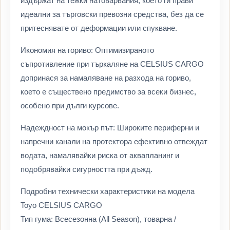
издържат на тежки натоварвания, което ги прави
идеални за търговски превозни средства, без да се
притеснявате от деформации или спукване.
Икономия на гориво: Оптимизираното
съпротивление при търкаляне на CELSIUS CARGO
допринася за намаляване на разхода на гориво,
което е съществено предимство за всеки бизнес,
особено при дълги курсове.
Надеждност на мокър път: Широките периферни и
напречни канали на протектора ефективно отвеждат
водата, намалявайки риска от аквапланинг и
подобрявайки сигурността при дъжд.
Подробни технически характеристики на модела
Toyo CELSIUS CARGO
Тип гума: Всесезонна (All Season), товарна /