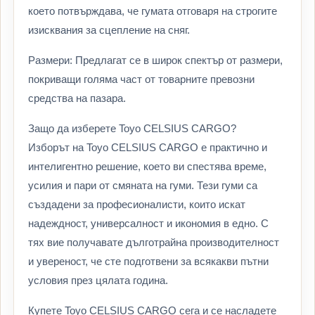
което потвърждава, че гумата отговаря на строгите
изисквания за сцепление на сняг.
Размери: Предлагат се в широк спектър от размери,
покриващи голяма част от товарните превозни
средства на пазара.
Защо да изберете Toyo CELSIUS CARGO?
Изборът на Toyo CELSIUS CARGO е практично и
интелигентно решение, което ви спестява време,
усилия и пари от смяната на гуми. Тези гуми са
създадени за професионалисти, които искат
надеждност, универсалност и икономия в едно. С
тях вие получавате дълготрайна производителност
и увереност, че сте подготвени за всякакви пътни
условия през цялата година.
Купете Toyo CELSIUS CARGO сега и се насладете