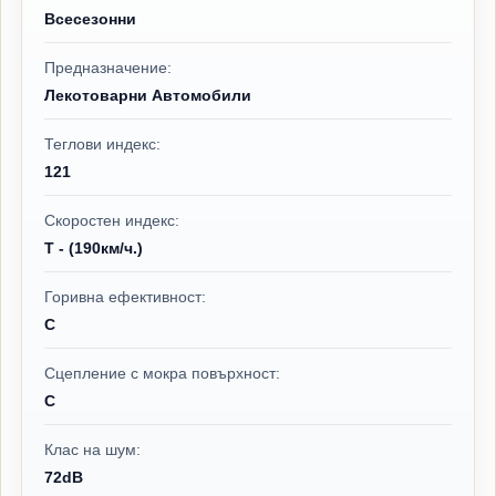
Всесезонни
Предназначение:
Лекотоварни Автомобили
Теглови индекс:
121
Скоростен индекс:
T - (190км/ч.)
Горивна ефективност:
C
Сцепление с мокра повърхност:
C
Клас на шум:
72dB