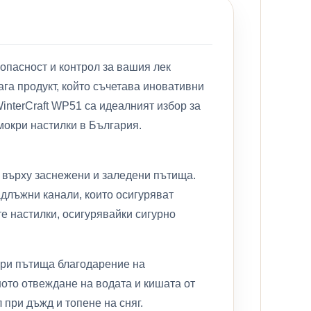
опасност и контрол за вашия лек
га продукт, който съчетава иновативни
interCraft WP51 са идеалният избор за
мокри настилки в България.
т върху заснежени и заледени пътища.
адлъжни канали, които осигуряват
те настилки, осигурявайки сигурно
кри пътища благодарение на
ното отвеждане на водата и кишата от
при дъжд и топене на сняг.