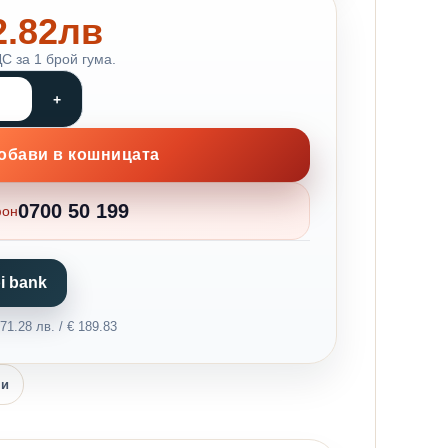
92.82лв
С за 1 брой гума.
обави в кошницата
0700 50 199
фон
i bank
1.28 лв. / € 189.83
ни