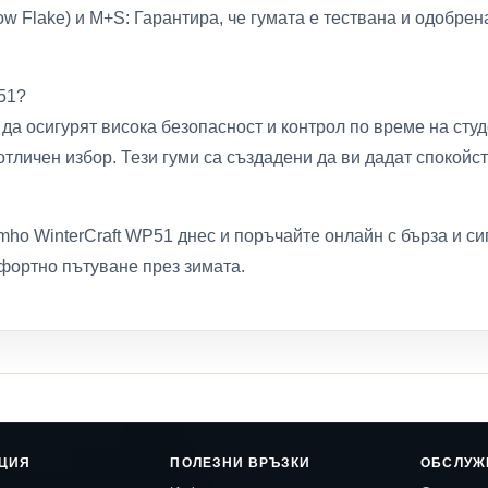
 Flake) и M+S: Гарантира, че гумата е тествана и одобрен
51?
 да осигурят висока безопасност и контрол по време на сту
тличен избор. Тези гуми са създадени да ви дадат спокойст
ho WinterCraft WP51 днес и поръчайте онлайн с бърза и си
фортно пътуване през зимата.
ЦИЯ
ПОЛЕЗНИ ВРЪЗКИ
ОБСЛУЖ