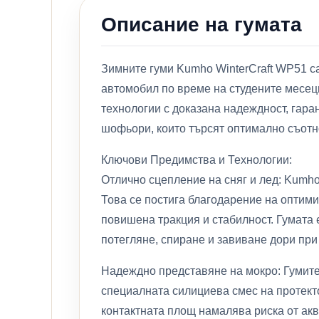
Описание на гумата
Зимните гуми Kumho WinterCraft WP51 с
автомобил по време на студените месеци
технологии с доказана надеждност, гаран
шофьори, които търсят оптимално съотно
Ключови Предимства и Технологии:
Отлично сцепление на сняг и лед: Kumho
Това се постига благодарение на оптими
повишена тракция и стабилност. Гумата е
потегляне, спиране и завиване дори при
Надеждно представяне на мокро: Гумите
специалната силициева смес на протекто
контактната площ намалява риска от акв