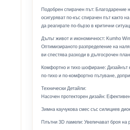
Подобрен спирачен път: Благодарение н
осигуряват по-къс спирачен път както на
да реагирате по-бързо в критични ситуац
Дълъг живот и икономичност: Kumho Wint
Оптимизираното разпределение на наляг
ви спестява разходи в дългосрочен план
Комфортно и тихо шофиране: Дизайнът н
по-тихо и по-комфортно пътуване, допри
Технически Детайли:
Насочен протекторен дизайн: Ефективен 
Зимна каучукова смес със силициев диок
Плътни 3D ламели: Увеличават броя на р