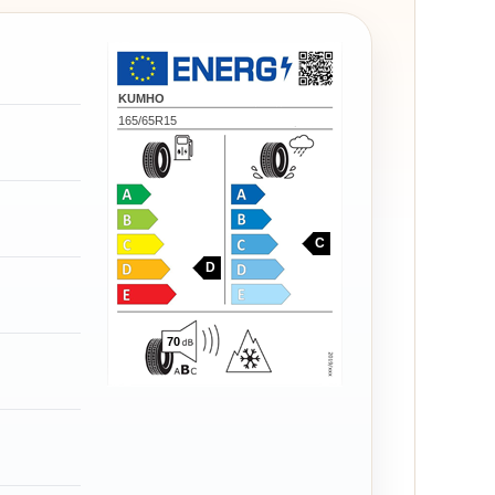
KUMHO
165/65R15
C
D
70