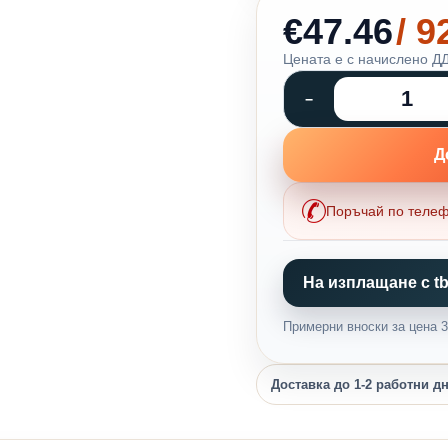
€47.46
/ 
Цената е с начислено ДД
Д
Поръчай по теле
На изплащане с tb
Примерни вноски за цена 37
Доставка до 1-2 работни д