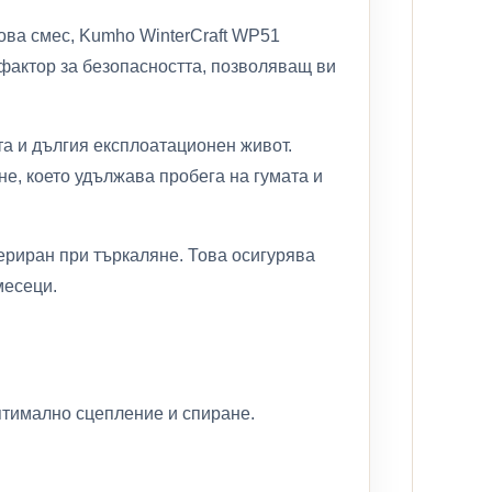
ова смес, Kumho WinterCraft WP51
в фактор за безопасността, позволяващ ви
та и дългия експлоатационен живот.
е, което удължава пробега на гумата и
ериран при търкаляне. Това осигурява
месеци.
птимално сцепление и спиране.