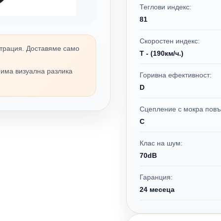
Теглови индекс:
81
Скоростен индекс:
трация. Доставяме само
T - (190км/ч.)
 има визуална разлика
Горивна ефективност:
D
Сцепление с мокра повъ
C
Клас на шум:
70dB
Гаранция:
24 месеца