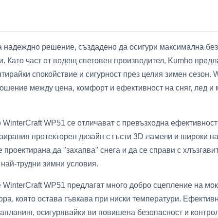
а надеждно решение, създадено да осигури максимална без
. Като част от водещ световен производител, Kumho предла
тирайки спокойствие и сигурност през целия зимен сезон. W
шение между цена, комфорт и ефективност на сняг, лед и 
 WinterCraft WP51 се отличават с превъзходна ефективнос
зирания протекторен дизайн с гъсти 3D ламели и широки н
 проектирана да "захапва" снега и да се справи с хлъзгави
 най-трудни зимни условия.
 WinterCraft WP51 предлагат много добро сцепление на мо
ра, която остава гъвкава при ниски температури. Ефектив
апланинг, осигурявайки ви повишена безопасност и контрол 