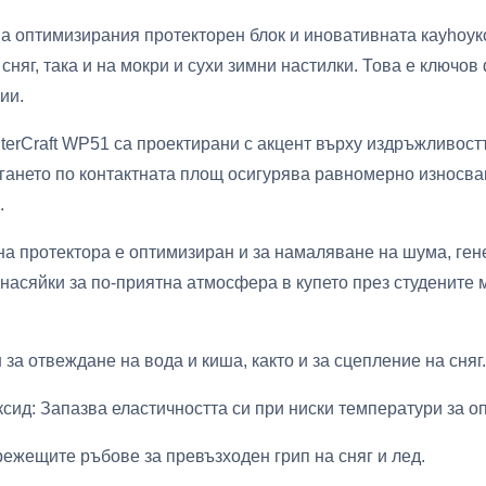
а оптимизирания протекторен блок и иновативната кауhoук
 сняг, така и на мокри и сухи зимни настилки. Това е ключо
ии.
erCraft WP51 са проектирани с акцент върху издръжливост
ането по контактната площ осигурява равномерно износван
.
а протектора е оптимизиран и за намаляване на шума, ген
насяйки за по-приятна атмосфера в купето през студените 
за отвеждане на вода и киша, както и за сцепление на сняг.
сид: Запазва еластичността си при ниски температури за о
ежещите ръбове за превъзходен грип на сняг и лед.