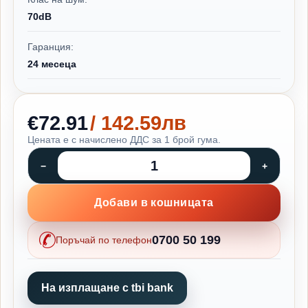
70dB
Гаранция:
24 месеца
€72.91
/ 142.59лв
Цената е с начислено ДДС за 1 брой гума.
Добави в кошницата
0700 50 199
Поръчай по телефон
На изплащане с tbi bank