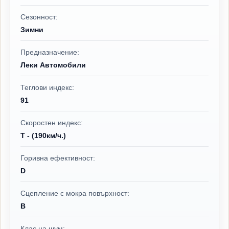
Сезонност:
Зимни
Предназначение:
Леки Автомобили
Теглови индекс:
91
Скоростен индекс:
T - (190км/ч.)
Горивна ефективност:
D
Сцепление с мокра повърхност:
B
Клас на шум: