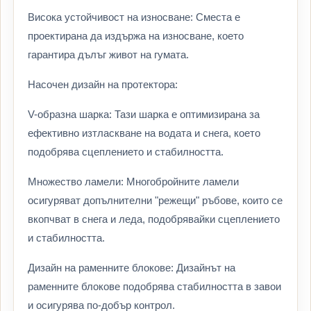
Висока устойчивост на износване: Сместа е
проектирана да издържа на износване, което
гарантира дълъг живот на гумата.
Насочен дизайн на протектора:
V-образна шарка: Тази шарка е оптимизирана за
ефективно изтласкване на водата и снега, което
подобрява сцеплението и стабилността.
Множество ламели: Многобройните ламели
осигуряват допълнителни "режещи" ръбове, които се
вкопчват в снега и леда, подобрявайки сцеплението
и стабилността.
Дизайн на раменните блокове: Дизайнът на
раменните блокове подобрява стабилността в завои
и осигурява по-добър контрол.