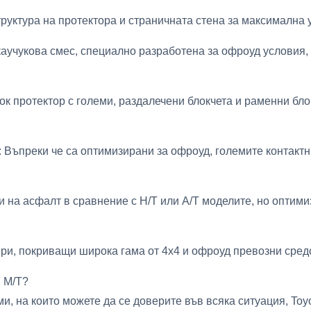
руктура на протектора и страничната стена за максимална 
аучукова смес, специално разработена за офроуд условия, 
ок протектор с големи, раздалечени блокчета и раменни бло
 Въпреки че са оптимизирани за офроуд, големите контакт
и на асфалт в сравнение с H/T или A/T моделите, но опт
ри, покриващи широка гама от 4х4 и офроуд превозни сред
 M/T?
уми, на които можете да се доверите във всяка ситуация,