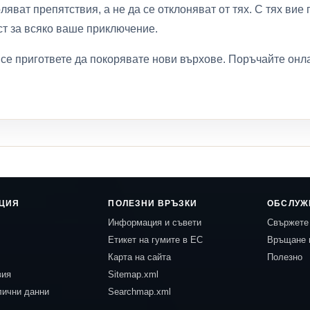
ляват препятствия, а не да се отклоняват от тях. С тях ви
ст за всяко ваше приключение.
е пригответе да покорявате нови върхове. Поръчайте онла
ЦИЯ
ПОЛЕЗНИ ВРЪЗКИ
ОБСЛУЖ
Информация и съвети
Свържете 
Етикет на гумите в ЕС
Връщане 
Карта на сайта
Полезно
вия
Sitemap.xml
лични данни
Searchmap.xml