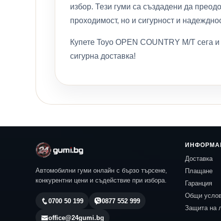
избор. Тези гуми са създадени да преодо
проходимост, но и сигурност и надеждно
Купете Toyo OPEN COUNTRY M/T сега и с
сигурна доставка!
ИНФОРМА
Доставка
Автомобилни гуми онлайн с бързо търсене,
Плащане
конкурентни цени и съдействие при избора.
Гаранция
Общи усло
0700 50 199
0877 552 999
Защита на 
office@24gumi.bg