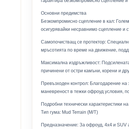
гарантира безкомпромисно сцепление и 
Основни предимства
Безкомпромисно сцепление в кал: Големит
осигурявайки несравнимо сцепление и ст
Самопочистващ се протектор: Специални
мръсотията по време на движение, под
Максимална издръжливост: Подсилената 
причинени от остри камъни, корени и др
Превъзходен контрол: Благодарение на 
маневреност в тежки офроуд условия, п
Подробни технически характеристики 
Тип гума: Mud Terrain (M/T)
Предназначение: За офроуд, 4х4 и SUV