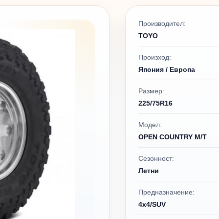
Производител:
TOYO
Произход:
Япония / Европа
Размер:
225/75R16
Модел:
OPEN COUNTRY M/T
Сезонност:
Летни
Предназначение:
4x4/SUV