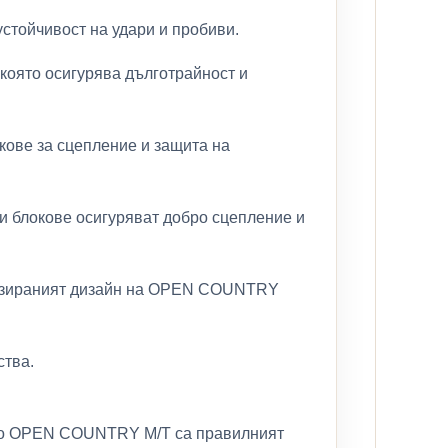
устойчивост на удари и пробиви.
която осигурява дълготрайност и
кове за сцепление и защита на
ни блокове осигуряват добро сцепление и
имизираният дизайн на OPEN COUNTRY
ства.
 Toyo OPEN COUNTRY M/T са правилният