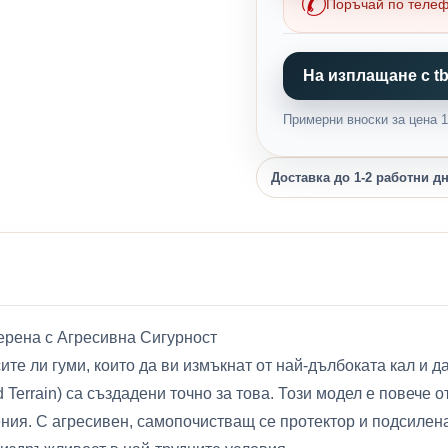
Поръчай по теле
На изплащане с tb
Примерни вноски за цена 1,
Доставка до 1-2 работни д
рена с Агресивна Сигурност
ите ли гуми, които да ви измъкнат от най-дълбоката кал и 
rain) са създадени точно за това. Този модел е повече о
ения. С агресивен, самопочистващ се протектор и подсил