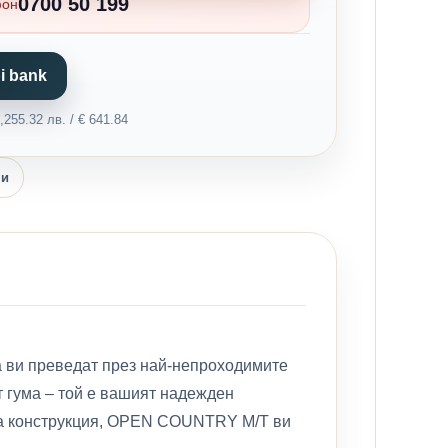
0700 50 199
фон
i bank
255.32 лв. / € 641.84
ни
да ви преведат през най-непроходимите
т гума – той е вашият надежден
ена конструкция, OPEN COUNTRY M/T ви