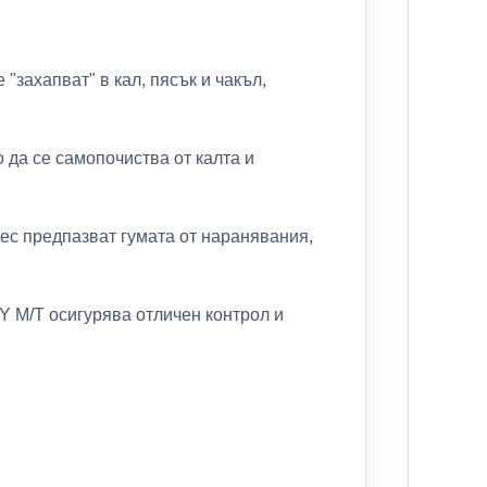
"захапват" в кал, пясък и чакъл,
да се самопочиства от калта и
ес предпазват гумата от наранявания,
 M/T осигурява отличен контрол и