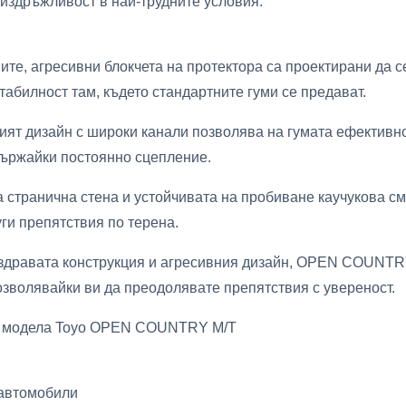
издръжливост в най-трудните условия.
е, агресивни блокчета на протектора са проектирани да се 
абилност там, където стандартните гуми се предават.
ят дизайн с широки канали позволява на гумата ефективно 
държайки постоянно сцепление.
странична стена и устойчивата на пробиване каучукова см
уги препятствия по терена.
здравата конструкция и агресивния дизайн, OPEN COUNTRY
озволявайки ви да преодолявате препятствия с увереност.
на модела Toyo OPEN COUNTRY M/T
 автомобили