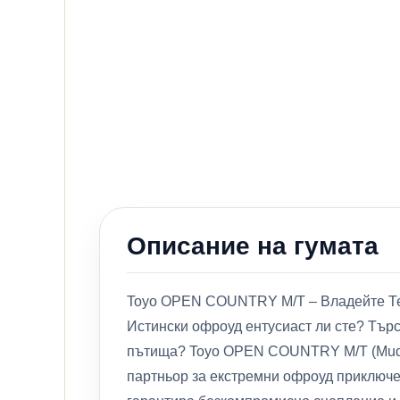
Описание на гумата
Toyo OPEN COUNTRY M/T – Владейте Те
Истински офроуд ентусиаст ли сте? Търс
пътища? Toyo OPEN COUNTRY M/T (Mud Ter
партньор за екстремни офроуд приключ