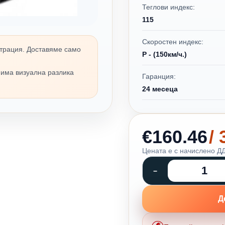
Теглови индекс:
115
Скоростен индекс:
трация. Доставяме само
P - (150км/ч.)
 има визуална разлика
Гаранция:
24 месеца
€160.46
/
Цената е с начислено ДД
Д