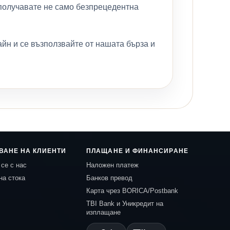
е получавате не само безпрецедентна
йн и се възползвайте от нашата бърза и
ВАНЕ НА КЛИЕНТИ
ПЛАЩАНЕ И ФИНАНСИРАНЕ
се с нас
Наложен платеж
на стока
Банков превод
Карта чрез BORICA/Postbank
TBI Bank и Уникредит на
изплащане