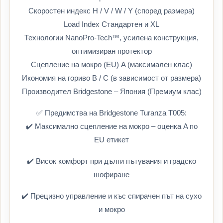
Скоростен индекс H / V / W / Y (според размера)
Load Index Стандартен и XL
Технологии NanoPro-Tech™, усилена конструкция,
оптимизиран протектор
Сцепление на мокро (EU) A (максимален клас)
Икономия на гориво B / C (в зависимост от размера)
Производител Bridgestone – Япония (Премиум клас)
✅ Предимства на Bridgestone Turanza T005:
✔️ Максимално сцепление на мокро – оценка A по
EU етикет
✔️ Висок комфорт при дълги пътувания и градско
шофиране
✔️ Прецизно управление и къс спирачен път на сухо
и мокро