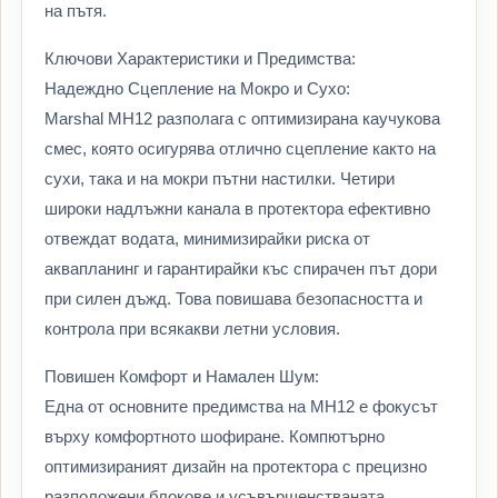
на пътя.
Ключови Характеристики и Предимства:
Надеждно Сцепление на Мокро и Сухо:
Marshal MH12 разполага с оптимизирана каучукова
смес, която осигурява отлично сцепление както на
сухи, така и на мокри пътни настилки. Четири
широки надлъжни канала в протектора ефективно
отвеждат водата, минимизирайки риска от
аквапланинг и гарантирайки къс спирачен път дори
при силен дъжд. Това повишава безопасността и
контрола при всякакви летни условия.
Повишен Комфорт и Намален Шум:
Една от основните предимства на MH12 е фокусът
върху комфортното шофиране. Компютърно
оптимизираният дизайн на протектора с прецизно
разположени блокове и усъвършенстваната