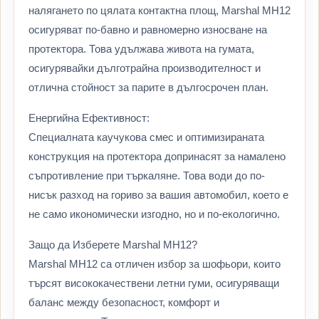
налягането по цялата контактна площ, Marshal MH12
осигуряват по-бавно и равномерно износване на
протектора. Това удължава живота на гумата,
осигурявайки дълготрайна производителност и
отлична стойност за парите в дългосрочен план.
Енергийна Ефективност:
Специалната каучукова смес и оптимизираната
конструкция на протектора допринасят за намалено
съпротивление при търкаляне. Това води до по-
нисък разход на гориво за вашия автомобил, което е
не само икономически изгодно, но и по-екологично.
Защо да Изберете Marshal MH12?
Marshal MH12 са отличен избор за шофьори, които
търсят висококачествени летни гуми, осигуряващи
баланс между безопасност, комфорт и