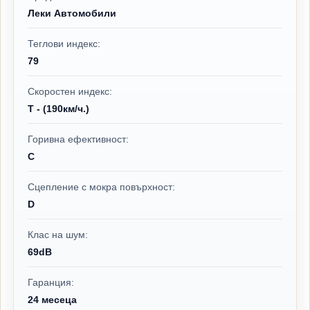
Леки Автомобили
Теглови индекс:
79
Скоростен индекс:
T - (190км/ч.)
Горивна ефективност:
C
Сцепление с мокра повърхност:
D
Клас на шум:
69dB
Гаранция:
24 месеца