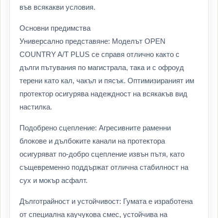
във всякакви условия.
Основни предимства
Универсално представяне: Моделът OPEN
COUNTRY A/T PLUS се справя отлично както с
дълги пътувания по магистрала, така и с офроуд
терени като кал, чакъл и пясък. Оптимизираният им
протектор осигурява надеждност на всякакъв вид
настилка.
Подобрено сцепление: Агресивните раменни
блокове и дълбоките канали на протектора
осигуряват по-добро сцепление извън пътя, като
същевременно поддържат отлична стабилност на
сух и мокър асфалт.
Дълготрайност и устойчивост: Гумата е изработена
от специална каучукова смес, устойчива на