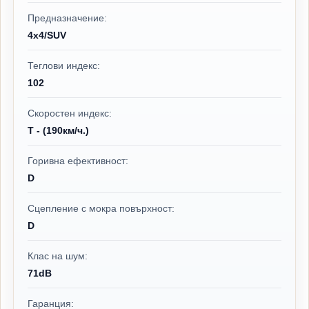
Предназначение:
4x4/SUV
Теглови индекс:
102
Скоростен индекс:
T - (190км/ч.)
Горивна ефективност:
D
Сцепление с мокра повърхност:
D
Клас на шум:
71dB
Гаранция: