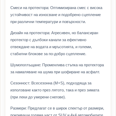
Смеси на протектора: Оптимизирана смес с висока
устойчивост на износване и подобрено сцепление
при различни температури и повърхности.
Дизайн на протектора: Агресивен, но балансиран
протектор с дълбоки канали за ефективно
отвеждане на водата и мръсотията, и големи,
стабилни блокове за по-добро сцепление.
Шумопоглъщане: Променлива стъпка на протектора
за намаляване на шума при шофиране на асфалт.
Сезонност: Всесезонна (M+S), подходяща за
използване както през лятото, така и през зимата
(при леки до умерени снегове).
Размери: Предлагат се в широк спектър от размери,
покриващи голяма част от SUV и 4х4 автомобилите