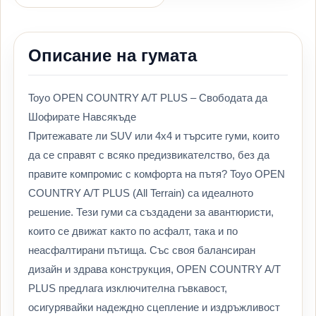
Описание на гумата
Toyo OPEN COUNTRY A/T PLUS – Свободата да
Шофирате Навсякъде
Притежавате ли SUV или 4х4 и търсите гуми, които
да се справят с всяко предизвикателство, без да
правите компромис с комфорта на пътя? Toyo OPEN
COUNTRY A/T PLUS (All Terrain) са идеалното
решение. Тези гуми са създадени за авантюристи,
които се движат както по асфалт, така и по
неасфалтирани пътища. Със своя балансиран
дизайн и здрава конструкция, OPEN COUNTRY A/T
PLUS предлага изключителна гъвкавост,
осигурявайки надеждно сцепление и издръжливост