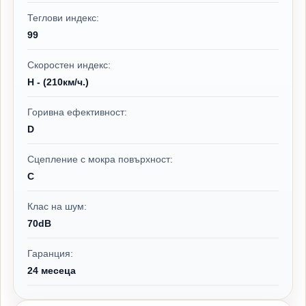
Теглови индекс:
99
Скоростен индекс:
H - (210км/ч.)
Горивна ефективност:
D
Сцепление с мокра повърхност:
C
Клас на шум:
70dB
Гаранция:
24 месеца