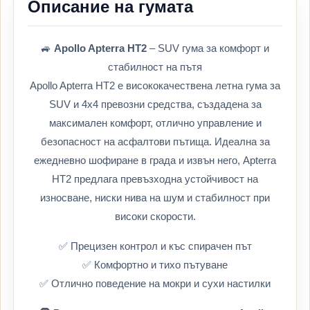
Описание на гумата
🚙
Apollo Apterra HT2
– SUV гума за комфорт и
стабилност на пътя
Apollo Apterra HT2 е висококачествена летна гума за
SUV и 4x4 превозни средства, създадена за
максимален комфорт, отлично управление и
безопасност на асфалтови пътища. Идеална за
ежедневно шофиране в града и извън него, Apterra
HT2 предлага превъзходна устойчивост на
износване, ниски нива на шум и стабилност при
високи скорости.
✅ Прецизен контрол и къс спирачен път
✅ Комфортно и тихо пътуване
✅ Отлично поведение на мокри и сухи настилки