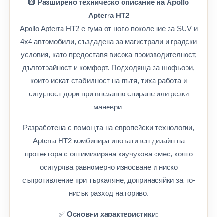
🛞
Разширено техническо описание на Apollo
Apterra HT2
Apollo Apterra HT2 е гума от ново поколение за SUV и
4x4 автомобили, създадена за магистрали и градски
условия, като предоставя висока производителност,
дълготрайност и комфорт. Подходяща за шофьори,
които искат стабилност на пътя, тиха работа и
сигурност дори при внезапно спиране или резки
маневри.
Разработена с помощта на европейски технологии,
Apterra HT2 комбинира иновативен дизайн на
протектора с оптимизирана каучукова смес, която
осигурява равномерно износване и ниско
съпротивление при търкаляне, допринасяйки за по-
нисък разход на гориво.
✅
Основни характеристики: