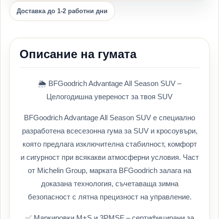
Доставка до 1-2 работни дни
Описание на гумата
🌦️ BFGoodrich Advantage All Season SUV –
Целогодишна увереност за твоя SUV
BFGoodrich Advantage All Season SUV е специално
разработена всесезонна гума за SUV и кросоувъри,
която предлага изключителна стабилност, комфорт
и сигурност при всякакви атмосферни условия. Част
от Michelin Group, марката BFGoodrich залага на
доказана технология, съчетаваща зимна
безопасност с лятна прецизност на управление.
✅ Маркировки M+S и 3PMSF – сертифицирани за