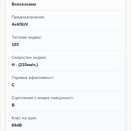
Всесезонни
Предназначение:
4x4/SUV
Теглови индекс:
103
Скоростен индекс:
H - (210км/ч.)
Горивна ефективност:
C
Сцепление с мокра повърхност:
B
Клас на шум:
69dB