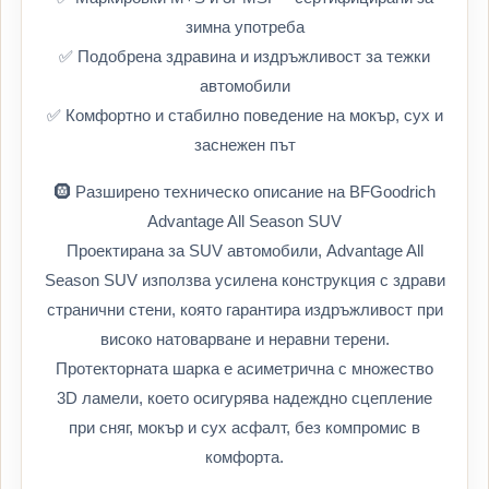
зимна употреба
✅ Подобрена здравина и издръжливост за тежки
автомобили
✅ Комфортно и стабилно поведение на мокър, сух и
заснежен път
🛞 Разширено техническо описание на BFGoodrich
Advantage All Season SUV
Проектирана за SUV автомобили, Advantage All
Season SUV използва усилена конструкция с здрави
странични стени, която гарантира издръжливост при
високо натоварване и неравни терени.
Протекторната шарка е асиметрична с множество
3D ламели, което осигурява надеждно сцепление
при сняг, мокър и сух асфалт, без компромис в
комфорта.