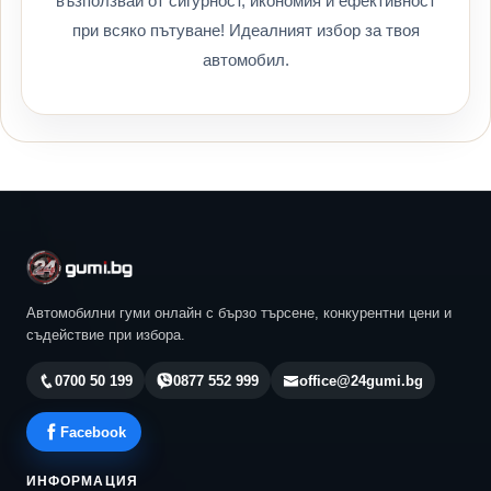
възползвай от сигурност, икономия и ефективност
при всяко пътуване! Идеалният избор за твоя
автомобил.
Автомобилни гуми онлайн с бързо търсене, конкурентни цени и
съдействие при избора.
0700 50 199
0877 552 999
office@24gumi.bg
Facebook
ИНФОРМАЦИЯ