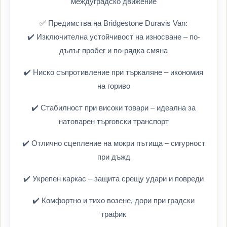
междуградско движение
✅ Предимства на Bridgestone Duravis Van:
✔️ Изключителна устойчивост на износване – по-
дълъг пробег и по-рядка смяна
✔️ Ниско съпротивление при търкаляне – икономия
на гориво
✔️ Стабилност при високи товари – идеална за
натоварен търговски транспорт
✔️ Отлично сцепление на мокри пътища – сигурност
при дъжд
✔️ Укрепен каркас – защита срещу удари и повреди
✔️ Комфортно и тихо возене, дори при градски
трафик