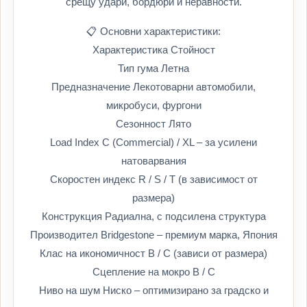
срещу удари, бордюри и неравности.
📋 Основни характеристики:
Характеристика Стойност
Тип гума Летна
Предназначение Лекотоварни автомобили,
микробуси, фургони
Сезонност Лято
Load Index C (Commercial) / XL – за усилени
натоварвания
Скоростен индекс R / S / T (в зависимост от
размера)
Конструкция Радиална, с подсилена структура
Производител Bridgestone – премиум марка, Япония
Клас на икономичност B / C (зависи от размера)
Сцепление на мокро B / C
Ниво на шум Ниско – оптимизирано за градско и