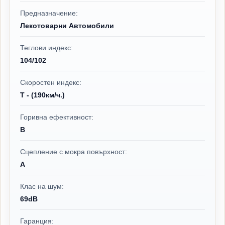
Предназначение:
Лекотоварни Автомобили
Теглови индекс:
104/102
Скоростен индекс:
T - (190км/ч.)
Горивна ефективност:
B
Сцепление с мокра повърхност:
A
Клас на шум:
69dB
Гаранция: