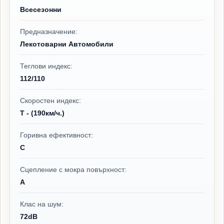
Всесезонни
Предназначение:
Лекотоварни Автомобили
Теглови индекс:
112/110
Скоростен индекс:
T - (190км/ч.)
Горивна ефективност:
C
Сцепление с мокра повърхност:
A
Клас на шум:
72dB