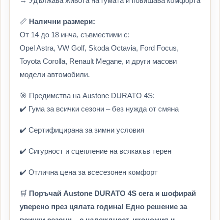
→ Удължава живота на гумата и повишава комфорта
📏
Налични размери:
От 14 до 18 инча, съвместими с:
Opel Astra, VW Golf, Skoda Octavia, Ford Focus,
Toyota Corolla, Renault Megane, и други масови
модели автомобили.
🎯 Предимства на Austone DURATO 4S:
✔️ Гума за всички сезони – без нужда от смяна
✔️ Сертифицирана за зимни условия
✔️ Сигурност и сцепление на всякакъв терен
✔️ Отлична цена за всесезонен комфорт
🛒
Поръчай Austone DURATO 4S сега и шофирай
уверено през цялата година! Едно решение за
всички сезони – с надеждност, икономия и