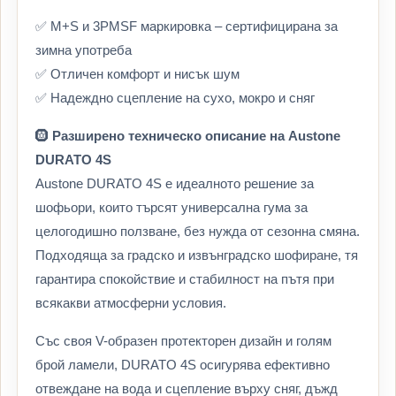
✅ M+S и 3PMSF маркировка – сертифицирана за
зимна употреба
✅ Отличен комфорт и нисък шум
✅ Надеждно сцепление на сухо, мокро и сняг
🛞
Разширено техническо описание на Austone
DURATO 4S
Austone DURATO 4S е идеалното решение за
шофьори, които търсят универсална гума за
целогодишно ползване, без нужда от сезонна смяна.
Подходяща за градско и извънградско шофиране, тя
гарантира спокойствие и стабилност на пътя при
всякакви атмосферни условия.
Със своя V-образен протекторен дизайн и голям
брой ламели, DURATO 4S осигурява ефективно
отвеждане на вода и сцепление върху сняг, дъжд