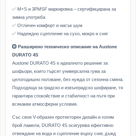
✅ M+S и 3PMSF маркировка – сертифицирана за
зимна употреба
✅ Отличен комфорт и нисък шум
✅ Надеждно сцепление на сухо, мокро и сняг
🛞
Разширено техническо описание на Austone
DURATO 4S
Austone DURATO 4S е идеалното решение за
шофьори, които търсят универсална гума за
целогодишно ползване, без нужда от сезонна смяна.
Подходяща за градско и извънградско шофиране, тя
гарантира спокойствие и стабилност на пътя при
всякакви атмосферни условия.
Със своя V-образен протекторен дизайн и голям
брой ламели, DURATO 4S осигурява ефективно
отвеждане на вода и сцепление върху сняг, дъжд