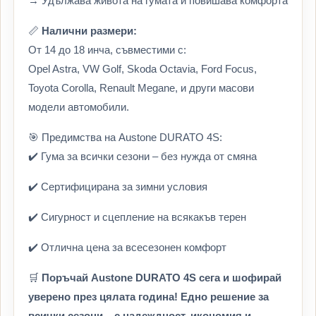
→ Удължава живота на гумата и повишава комфорта
📏
Налични размери:
От 14 до 18 инча, съвместими с:
Opel Astra, VW Golf, Skoda Octavia, Ford Focus,
Toyota Corolla, Renault Megane, и други масови
модели автомобили.
🎯 Предимства на Austone DURATO 4S:
✔️ Гума за всички сезони – без нужда от смяна
✔️ Сертифицирана за зимни условия
✔️ Сигурност и сцепление на всякакъв терен
✔️ Отлична цена за всесезонен комфорт
🛒
Поръчай Austone DURATO 4S сега и шофирай
уверено през цялата година! Едно решение за
всички сезони – с надеждност, икономия и