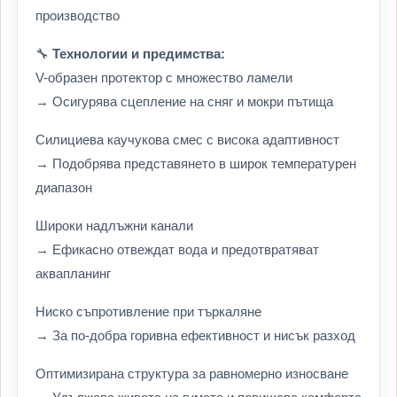
производство
🔧
Технологии и предимства:
V-образен протектор с множество ламели
→ Осигурява сцепление на сняг и мокри пътища
Силициева каучукова смес с висока адаптивност
→ Подобрява представянето в широк температурен
диапазон
Широки надлъжни канали
→ Ефикасно отвеждат вода и предотвратяват
аквапланинг
Ниско съпротивление при търкаляне
→ За по-добра горивна ефективност и нисък разход
Оптимизирана структура за равномерно износване