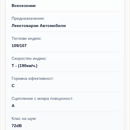
Всесезонни
Предназначение:
Лекотоварни Автомобили
Теглови индекс:
109/107
Скоростен индекс:
T - (190км/ч.)
Горивна ефективност:
C
Сцепление с мокра повърхност:
A
Клас на шум:
72dB