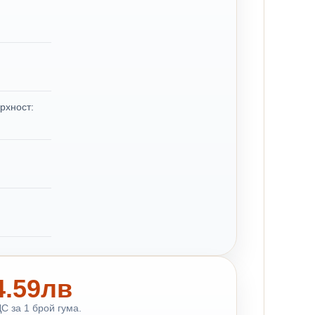
рхност:
64.59лв
С за 1 брой гума.