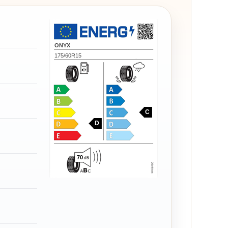
ONYX
175/60R15
C
D
70