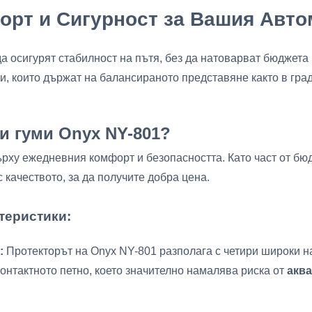
форт и Сигурност за Вашия Авт
да осигурят стабилност на пътя, без да натоварват бюджет
 които държат на балансираното представяне както в градс
ни гуми Onyx NY-801?
рху ежедневния комфорт и безопасността. Като част от бюдж
 качеството, за да получите добра цена.
теристики:
:
Протекторът на Onyx NY-801 разполага с четири широки н
онтактното петно, което значително намалява риска от
акв