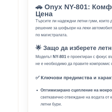
🚗 Onyx NY-801: Ком
Цена
Търсите ли надеждни летни гуми, които 
решение за шофьори на леки автомобили,
по магистралата.
🌟 Защо да изберете лет
Моделът
NY-801
е проектиран с фокус въ
не е необходимо да правите компромис с
✅ Ключови предимства и харак
Оптимизирано сцепление на мокро
светкавично отвеждане на водата от к
летни бури.