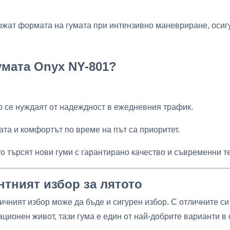
жат формата на гумата при интензивно маневриране, осиг
умата Onyx NY-801?
то се нуждаят от надеждност в ежедневния трафик.
ата и комфортът по време на път са приоритет.
ито търсят нови гуми с гарантирано качество и съвременни т
нтният избор за лятото
ичният избор може да бъде и сигурен избор. С отличните си
ционен живот, тази гума е един от най-добрите варианти в 