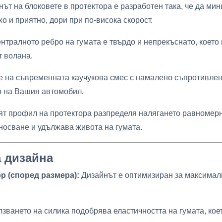
ът на блоковете в протектора е разработен така, че да ми
о и приятно, дори при по-висока скорост.
нтралното ребро на гумата е твърдо и непрекъснато, което
т волана.
 на съвременната каучукова смес с намалено съпротивлен
о на Вашия автомобил.
 профил на протектора разпределя налягането равномерно
осване и удължава живота на гумата.
а дизайна
 (според размера):
Дизайнът е оптимизиран за максимал
зването на силика подобрява еластичността на гумата, кое