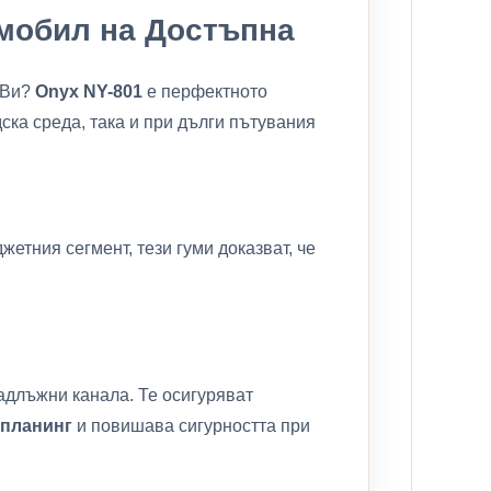
омобил на Достъпна
а Ви?
Onyx NY-801
е перфектното
ка среда, така и при дълги пътувания
етния сегмент, тези гуми доказват, че
адлъжни канала. Те осигуряват
апланинг
и повишава сигурността при