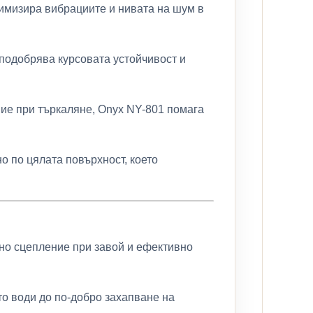
нимизира вибрациите и нивата на шум в
 подобрява курсовата устойчивост и
ие при търкаляне, Onyx NY-801 помага
 по цялата повърхност, което
но сцепление при завой и ефективно
то води до по-добро захапване на