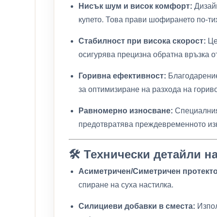
Нисък шум и висок комфорт:
Дизайн
купето. Това прави шофирането по-тих
Стабилност при висока скорост:
Це
осигурява прецизна обратна връзка о
Горивна ефективност:
Благодарение
за оптимизиране на разхода на горив
Равномерно износване:
Специалният
предотвратява преждевременното изн
🛠️ Технически детайли н
Асиметричен/Симетричен протектор
спиране на суха настилка.
Силициеви добавки в сместа:
Изпол