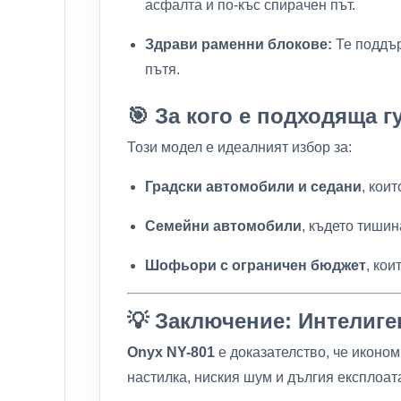
асфалта и по-къс спирачен път.
Здрави раменни блокове:
Те поддър
пътя.
🎯 За кого е подходяща г
Този модел е идеалният избор за:
Градски автомобили и седани
, кои
Семейни автомобили
, където тишин
Шофьори с ограничен бюджет
, ко
💡 Заключение: Интелиге
Onyx NY-801
е доказателство, че иконом
настилка, ниския шум и дългия експлоата