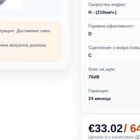
Скоростен индекс:
H - (210км/ч.)
Горивна ефективност:
трация. Доставяме само
D
 има визуална разлика
Сцепление с мокра повъ
C
Клас на шум:
70dB
Гаранция:
24 месеца
€33.02
/ 
Цената е с начислено ДД