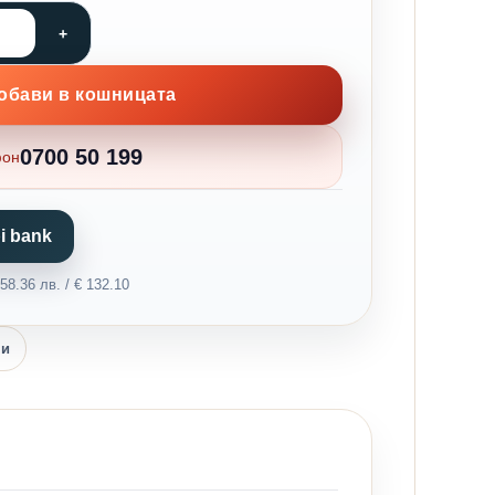
обави в кошницата
0700 50 199
фон
i bank
8.36 лв. / € 132.10
ни