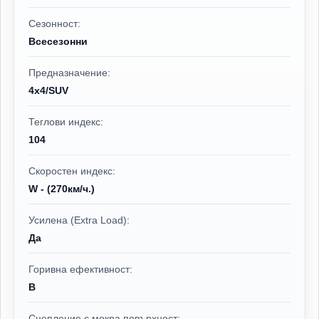
Сезонност:
Всесезонни
Предназначение:
4x4/SUV
Теглови индекс:
104
Скоростен индекс:
W - (270км/ч.)
Усилена (Extra Load):
Да
Горивна ефективност:
B
Сцепление с мокра повърхност: