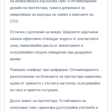
на иновативната каучукова смес и оптимизирания
дизайн на протектора, гумата допринася за
намаляване на разхода на гориво и емисиите на
CO2.
Отлично сцепление на мокро: Широките надлъжни
канали ефективно отвеждат водата от контактната
зона, намалявайки риска от аквапланинг и
осигурявайки сигурно поведение при дъждовно
време.
Повишен комфорт при шофиране: Оптимизираното
разположение на блоковете на протектора намалява
шума от триенето с пътната настилка, осигурявайки
по-тихо и приятно пътуване.
Дълъг живот на протектора: Устойчивата на
износване смес гарантира дълготрайна употреба и