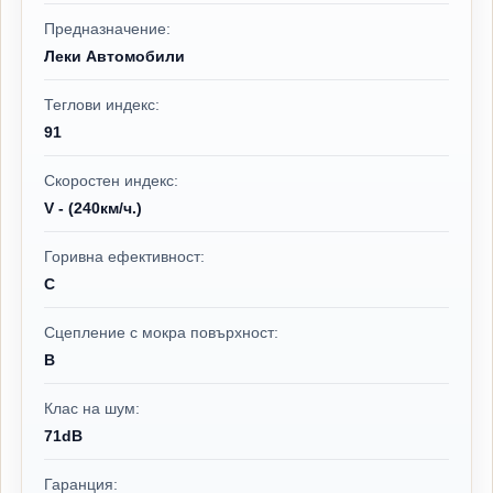
Предназначение:
Леки Автомобили
Теглови индекс:
91
Скоростен индекс:
V - (240км/ч.)
Горивна ефективност:
C
Сцепление с мокра повърхност:
B
Клас на шум:
71dB
Гаранция: