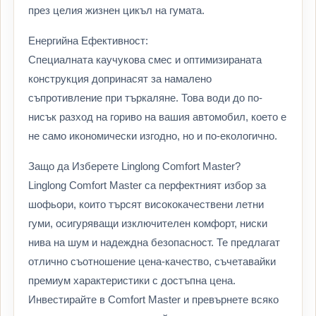
през целия жизнен цикъл на гумата.
Енергийна Ефективност:
Специалната каучукова смес и оптимизираната
конструкция допринасят за намалено
съпротивление при търкаляне. Това води до по-
нисък разход на гориво на вашия автомобил, което е
не само икономически изгодно, но и по-екологично.
Защо да Изберете Linglong Comfort Master?
Linglong Comfort Master са перфектният избор за
шофьори, които търсят висококачествени летни
гуми, осигуряващи изключителен комфорт, ниски
нива на шум и надеждна безопасност. Те предлагат
отлично съотношение цена-качество, съчетавайки
премиум характеристики с достъпна цена.
Инвестирайте в Comfort Master и превърнете всяко