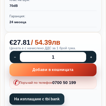
70dB
Гаранция:
24 месеца
€27.81
/ 54.39лв
Цената е с начислено ДДС за 1 брой гума.
Добави в кошницата
0700 50 199
Поръчай по телефон
На изплащане с tbi bank