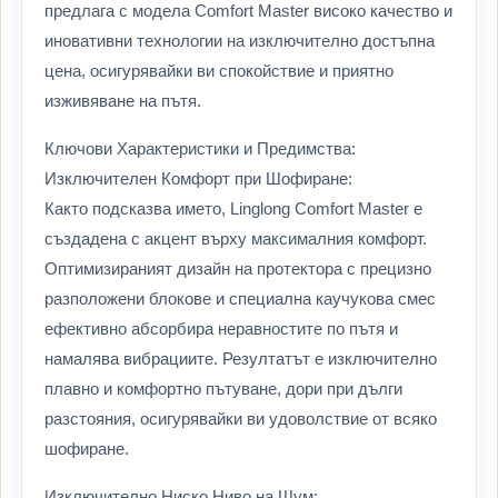
предлага с модела Comfort Master високо качество и
иновативни технологии на изключително достъпна
цена, осигурявайки ви спокойствие и приятно
изживяване на пътя.
Ключови Характеристики и Предимства:
Изключителен Комфорт при Шофиране:
Както подсказва името, Linglong Comfort Master е
създадена с акцент върху максималния комфорт.
Оптимизираният дизайн на протектора с прецизно
разположени блокове и специална каучукова смес
ефективно абсорбира неравностите по пътя и
намалява вибрациите. Резултатът е изключително
плавно и комфортно пътуване, дори при дълги
разстояния, осигурявайки ви удоволствие от всяко
шофиране.
Изключително Ниско Ниво на Шум: