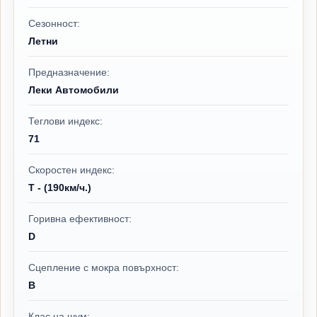
Сезонност:
Летни
Предназначение:
Леки Автомобили
Теглови индекс:
71
Скоростен индекс:
T - (190км/ч.)
Горивна ефективност:
D
Сцепление с мокра повърхност:
B
Клас на шум: