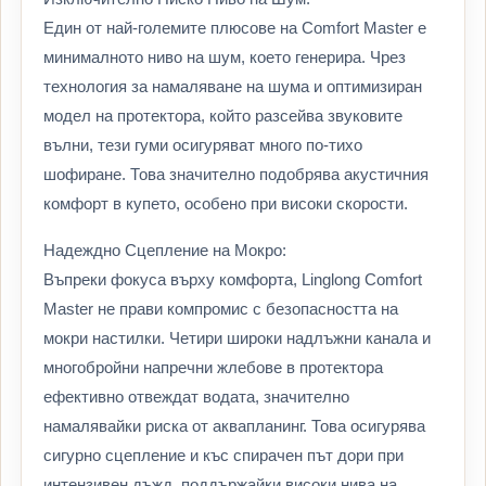
Един от най-големите плюсове на Comfort Master е
минималното ниво на шум, което генерира. Чрез
технология за намаляване на шума и оптимизиран
модел на протектора, който разсейва звуковите
вълни, тези гуми осигуряват много по-тихо
шофиране. Това значително подобрява акустичния
комфорт в купето, особено при високи скорости.
Надеждно Сцепление на Мокро:
Въпреки фокуса върху комфорта, Linglong Comfort
Master не прави компромис с безопасността на
мокри настилки. Четири широки надлъжни канала и
многобройни напречни жлебове в протектора
ефективно отвеждат водата, значително
намалявайки риска от аквапланинг. Това осигурява
сигурно сцепление и къс спирачен път дори при
интензивен дъжд, поддържайки високи нива на