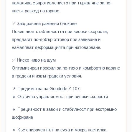
намалява съпротивлението при търкаляне за по-
нисък разход на гориво.
✅ Заздравени раменни блокове
Повишават стабилността при високи скорости,
предлагат по-добър отговор при завиване и
намаляват деформацията при натоварване.
✅ Ниско ниво на шум
Оптимизиран профил за по-тихо и комфортно каране
в градски и извънградски условия.
📌 Предимства на Goodride Z-107:
🔹 Отлична управляемост при високи скорости
🔹 Прецизност в завои и стабилност при екстремно
шофиране
🔹 Къс спирачен път на суха и мокра настилка