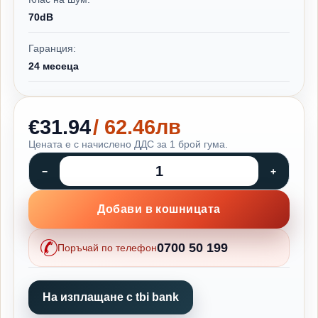
70dB
Гаранция:
24 месеца
€31.94
/ 62.46лв
Цената е с начислено ДДС за 1 брой гума.
Добави в кошницата
0700 50 199
Поръчай по телефон
На изплащане с tbi bank