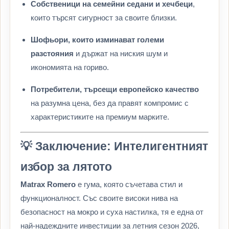
Собственици на семейни седани и хечбеци
,
които търсят сигурност за своите близки.
Шофьори, които изминават големи
разстояния
и държат на ниския шум и
икономията на гориво.
Потребители, търсещи европейско качество
на разумна цена, без да правят компромис с
характеристиките на премиум марките.
💡 Заключение: Интелигентният
избор за лятото
Matrax Romero
е гума, която съчетава стил и
функционалност. Със своите високи нива на
безопасност на мокро и суха настилка, тя е една от
най-надеждните инвестиции за летния сезон 2026,