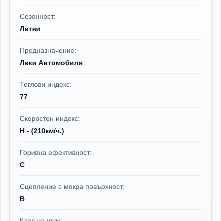
Сезонност:
Летни
Предназначение:
Леки Автомобили
Теглови индекс:
77
Скоростен индекс:
H - (210км/ч.)
Горивна ефективност:
C
Сцепление с мокра повърхност:
B
Клас на шум: