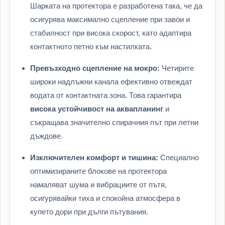
Шарката на протектора е разработена така, че да
осигурява максимално сцепление при завои и
стабилност при висока скорост, като адаптира
контактното петно към настилката.
Превъзходно сцепление на мокро:
Четирите
широки надлъжни канала ефективно отвеждат
водата от контактната зона. Това гарантира
висока устойчивост на аквапланинг
и
съкращава значително спирачния път при летни
дъждове.
Изключителен комфорт и тишина:
Специално
оптимизираните блокове на протектора
намаляват шума и вибрациите от пътя,
осигурявайки тиха и спокойна атмосфера в
купето дори при дълги пътувания.