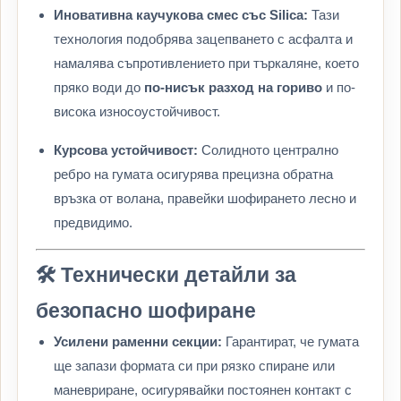
Иновативна каучукова смес със Silica:
Тази
технология подобрява зацепването с асфалта и
намалява съпротивлението при търкаляне, което
пряко води до
по-нисък разход на гориво
и по-
висока износоустойчивост.
Курсова устойчивост:
Солидното централно
ребро на гумата осигурява прецизна обратна
връзка от волана, правейки шофирането лесно и
предвидимо.
🛠️ Технически детайли за
безопасно шофиране
Усилени раменни секции:
Гарантират, че гумата
ще запази формата си при рязко спиране или
маневриране, осигурявайки постоянен контакт с