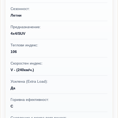
Сезонност:
Летни
Предназначение:
4x4/SUV
Теглови индекс:
106
Скоростен индекс:
V - (240км/ч.)
Усилена (Extra Load):
Да
Горивна ефективност:
C
Сцепление с мокра повърхност: