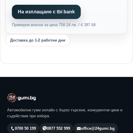
На изплащане с tbi bank
Примерни вноски за цена 758.24 лв. / € 387.68
Доставка до 1-2 работни дни
Автомобилни гуми онлайн с бързо търсене, конкурентни цени и
съдействие при избора.
0700 50 199
0877 552 999
office@24gumi.bg