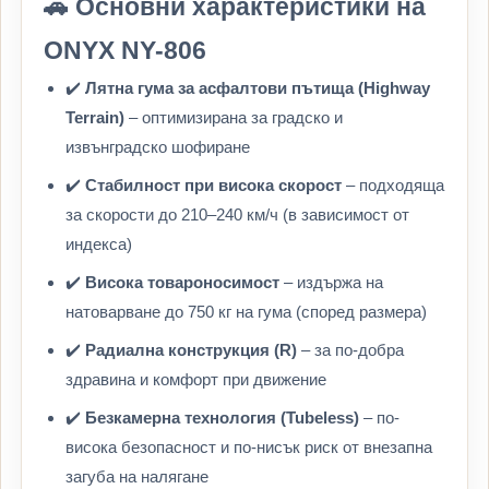
🚗 Основни характеристики на
ONYX NY-806
✔️
Лятна гума за асфалтови пътища (Highway
Terrain)
– оптимизирана за градско и
извънградско шофиране
✔️
Стабилност при висока скорост
– подходяща
за скорости до 210–240 км/ч (в зависимост от
индекса)
✔️
Висока товароносимост
– издържа на
натоварване до 750 кг на гума (според размера)
✔️
Радиална конструкция (R)
– за по-добра
здравина и комфорт при движение
✔️
Безкамерна технология (Tubeless)
– по-
висока безопасност и по-нисък риск от внезапна
загуба на налягане