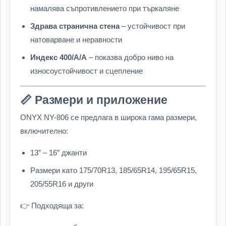
намалява съпротивлението при търкаляне
Здрава странична стена
– устойчивост при
натоварване и неравности
Индекс 400/A/A
– показва добро ниво на
износоустойчивост и сцепление
📏 Размери и приложение
ONYX NY-806 се предлага в широка гама размери,
включително:
13” – 16” джанти
Размери като 175/70R13, 185/65R14, 195/65R15,
205/55R16 и други
👉 Подходяща за: