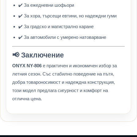
✔️ За ежедневни шофьори
✔️ За хора, търсещи евтини, но надеждни гуми
✔️ За градско и магистрално каране
✔️ За автомобили с умерено натоварване
📢 Заключение
ONYX NY-806
е практичен и икономичен избор за
летния сезон. Със стабилно поведение на пътя,
добра товароносимост и надеждна конструкция,
този модел предлага сигурност и комфорт на
отлична цена.