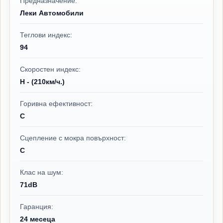
Предназначение:
Леки Автомобили
Теглови индекс:
94
Скоростен индекс:
H - (210км/ч.)
Горивна ефективност:
C
Сцепление с мокра повърхност:
C
Клас на шум:
71dB
Гаранция:
24 месеца