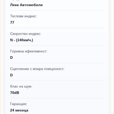
Леки Автомобили
Теглови индекс:
77
Скоростен индекс:
N - (140км/ч.)
Горивна ефективност:
D
Сцепление с мокра повърхност:
D
Клас на шум:
70dB
Гаранция:
24 месеца