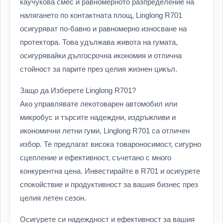
каучукова смес и равномерното разпределение на
налягането по контактната площ, Linglong R701
осигуряват по-бавно и равномерно износване на
протектора. Това удължава живота на гумата,
осигурявайки дългосрочна икономия и отлична
стойност за парите през целия жизнен цикъл.
Защо да Изберете Linglong R701?
Ако управлявате лекотоварен автомобил или
микробус и търсите надеждни, издръжливи и
икономични летни гуми, Linglong R701 са отличен
избор. Те предлагат висока товароносимост, сигурно
сцепление и ефективност, съчетано с много
конкурентна цена. Инвестирайте в R701 и осигурете
спокойствие и продуктивност за вашия бизнес през
целия летен сезон.
Осигурете си надеждност и ефективност за вашия