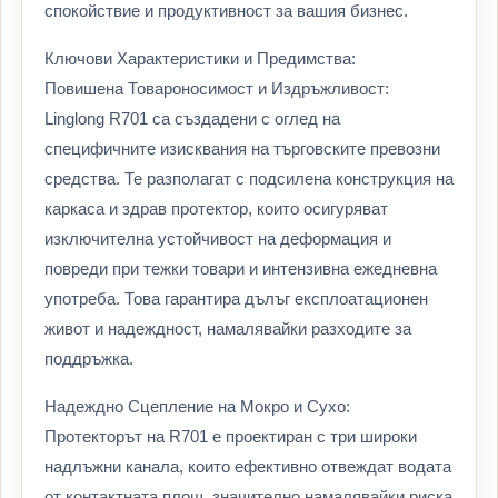
спокойствие и продуктивност за вашия бизнес.
Ключови Характеристики и Предимства:
Повишена Товароносимост и Издръжливост:
Linglong R701 са създадени с оглед на
специфичните изисквания на търговските превозни
средства. Те разполагат с подсилена конструкция на
каркаса и здрав протектор, които осигуряват
изключителна устойчивост на деформация и
повреди при тежки товари и интензивна ежедневна
употреба. Това гарантира дълъг експлоатационен
живот и надеждност, намалявайки разходите за
поддръжка.
Надеждно Сцепление на Мокро и Сухо:
Протекторът на R701 е проектиран с три широки
надлъжни канала, които ефективно отвеждат водата
от контактната площ, значително намалявайки риска