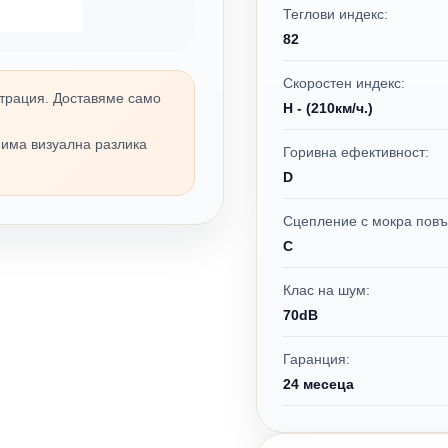
Теглови индекс:
82
Скоростен индекс:
трация. Доставяме само
H - (210км/ч.)
 има визуална разлика
Горивна ефективност:
D
Сцепление с мокра повъ
C
Клас на шум:
70dB
Гаранция:
24 месеца