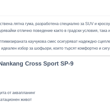
ствена лятна гума, разработена специално за SUV и кросо
гурявайки отлично поведение както в градски условия, така
птимизираната каучукова смес осигуряват надеждно сцепле
 идеален избор за шофьори, които търсят комфортно и сигу
ankang Cross Sport SP-9
ита от аквапланинг
оатационен живот