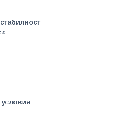
 стабилност
ри:
 условия