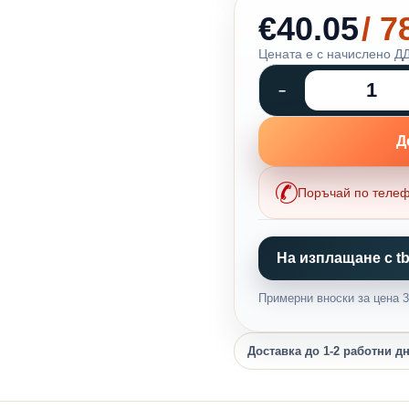
€40.05
/ 
Цената е с начислено ДД
Д
Поръчай по теле
На изплащане с tb
Примерни вноски за цена 31
Доставка до 1-2 работни д