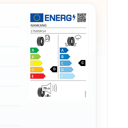
NANKANG
175/65R14
C
D
70