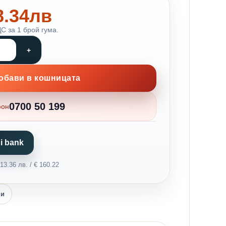
78.34лв
С за 1 брой гума.
обави в кошницата
0700 50 199
фон
i bank
3.36 лв. / € 160.22
ни