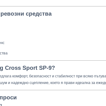
превозни средства
енс
дства
g Cross Sport SP-9?
редлага комфорт, безопасност и стабилност при всяко пътув
 шум и надеждно сцепление, което я прави идеална за ежед
ъпроси
?