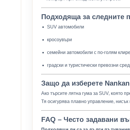
Подходяща за следните 
SUV автомобили
кросоувъри
семейни автомобили с по-голям клир
градски и туристически превозни сре
Защо да изберете Nankan
Ако търсите лятна гума за SUV, която п
Тя осигурява плавно управление, нисък
FAQ – Често задавани в
Подходящи ли са за дълги пътувания