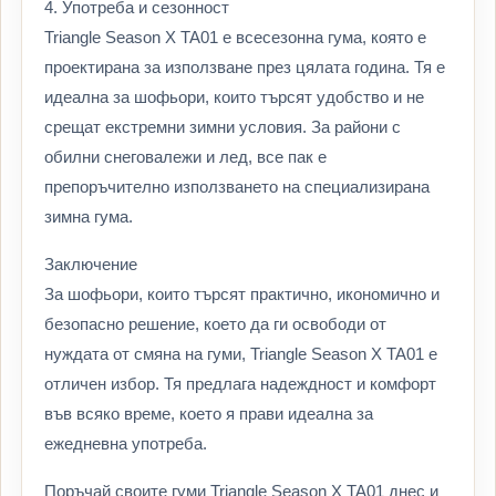
4. Употреба и сезонност
Triangle Season X TA01 е всесезонна гума, която е
проектирана за използване през цялата година. Тя е
идеална за шофьори, които търсят удобство и не
срещат екстремни зимни условия. За райони с
обилни снеговалежи и лед, все пак е
препоръчително използването на специализирана
зимна гума.
Заключение
За шофьори, които търсят практично, икономично и
безопасно решение, което да ги освободи от
нуждата от смяна на гуми, Triangle Season X TA01 е
отличен избор. Тя предлага надеждност и комфорт
във всяко време, което я прави идеална за
ежедневна употреба.
Поръчай своите гуми Triangle Season X TA01 днес и