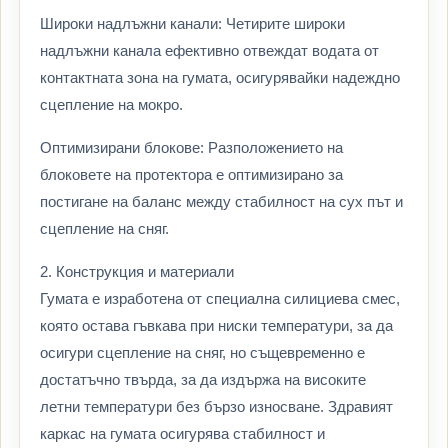
Широки надлъжни канали: Четирите широки
надлъжни канала ефективно отвеждат водата от
контактната зона на гумата, осигурявайки надеждно
сцепление на мокро.
Оптимизирани блокове: Разположението на
блоковете на протектора е оптимизирано за
постигане на баланс между стабилност на сух път и
сцепление на сняг.
2. Конструкция и материали
Гумата е изработена от специална силициева смес,
която остава гъвкава при ниски температури, за да
осигури сцепление на сняг, но същевременно е
достатъчно твърда, за да издържа на високите
летни температури без бързо износване. Здравият
каркас на гумата осигурява стабилност и