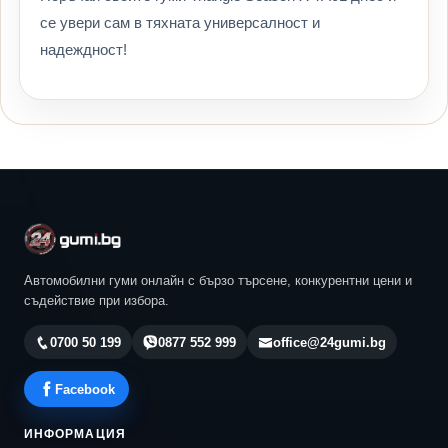
се увери сам в тяхната универсалност и
надеждност!
Автомобилни гуми онлайн с бързо търсене, конкурентни цени и
съдействие при избора.
0700 50 199
0877 552 999
office@24gumi.bg
Facebook
ИНФОРМАЦИЯ