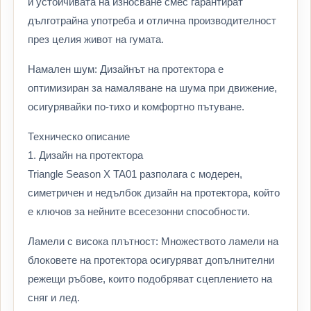
и устойчивата на износване смес гарантират
дълготрайна употреба и отлична производителност
през целия живот на гумата.
Намален шум: Дизайнът на протектора е
оптимизиран за намаляване на шума при движение,
осигурявайки по-тихо и комфортно пътуване.
Техническо описание
1. Дизайн на протектора
Triangle Season X TA01 разполага с модерен,
симетричен и недълбок дизайн на протектора, който
е ключов за нейните всесезонни способности.
Ламели с висока плътност: Множеството ламели на
блоковете на протектора осигуряват допълнителни
режещи ръбове, които подобряват сцеплението на
сняг и лед.