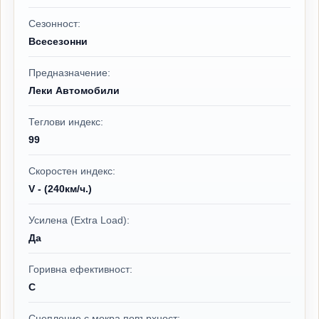
Сезонност:
Всесезонни
Предназначение:
Леки Автомобили
Теглови индекс:
99
Скоростен индекс:
V - (240км/ч.)
Усилена (Extra Load):
Да
Горивна ефективност:
C
Сцепление с мокра повърхност: