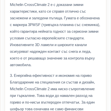
Michelin CrossClimate 2 е с доказани зимни
характеристики, като се справя отлично със
заснежени и заледени пътища. Гумата е обозначена
с маркера 3PMSF (тривърха планина със снежинка),
който гарантира нейната годност за сериозни зимни
условия съгласно европейските стандарти.
Иновативните 3D ламели и широките канали
осигуряват надежден контакт със снега и леда,
което е от решаващо значение за контрола върху
автомобила.
3. Енергийна ефективност и икономия на гориво
Благодарение на специалния си състав и дизайн,
Michelin CrossClimate 2 има ниско съпротивление
при търкаляне. Това води до намален разход на
гориво и по-нисък въглероден отпечатък. За един
шофьор това означава не само финансови