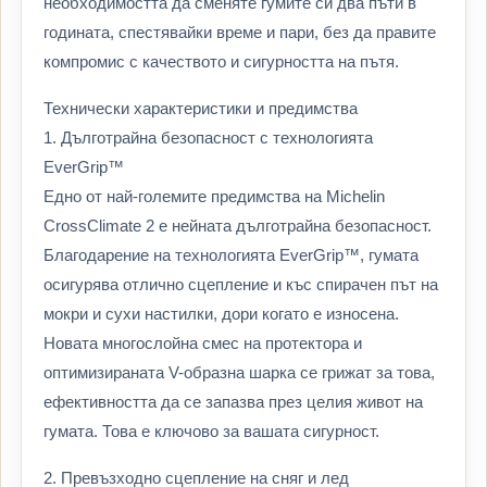
необходимостта да сменяте гумите си два пъти в
годината, спестявайки време и пари, без да правите
компромис с качеството и сигурността на пътя.
Технически характеристики и предимства
1. Дълготрайна безопасност с технологията
EverGrip™
Едно от най-големите предимства на Michelin
CrossClimate 2 е нейната дълготрайна безопасност.
Благодарение на технологията EverGrip™, гумата
осигурява отлично сцепление и къс спирачен път на
мокри и сухи настилки, дори когато е износена.
Новата многослойна смес на протектора и
оптимизираната V-образна шарка се грижат за това,
ефективността да се запазва през целия живот на
гумата. Това е ключово за вашата сигурност.
2. Превъзходно сцепление на сняг и лед