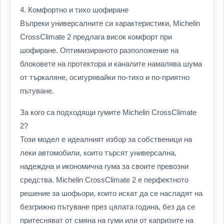
4. Комфортно и тихо шофиране
Въпреки универсалните си характеристики, Michelin
CrossClimate 2 предлага висок комфорт при
шофиране. Оптимизираното разположение на
блоковете на протектора и каналите намалява шума
от търкаляне, осигурявайки по-тихо и по-приятно
пътуване.
За кого са подходящи гумите Michelin CrossClimate
2?
Този модел е идеалният избор за собственици на
леки автомобили, които търсят универсална,
надеждна и икономична гума за своите превозни
средства. Michelin CrossClimate 2 е перфектното
решение за шофьори, които искат да се насладят на
безгрижно пътуване през цялата година, без да се
притесняват от смяна на гуми или от капризите на