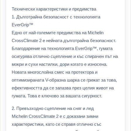
Технически характеристики и предимства
1. Дълготрайна безопасност с технологията
EverGrip™
Едно от най-големите предимства на Michelin
CrossClimate 2 е нейната дълготрайна безопасност.
Благодарение на технологията EverGrip™, гумата
осигурява отлично сцепление и къс спирачен път на
мокри и сухи настилки, дори когато е износена.
Новата многослойна смес на протектора и
оптимизираната V-образна шарка се грижат за това,
ефективността да се запазва през целия живот на
гумата. Това е ключово за вашата сигурност.
2. Превъзходно сцепление на сняг и лед
Michelin CrossClimate 2 е с доказани зимни
характеристики, като се справя отлично със