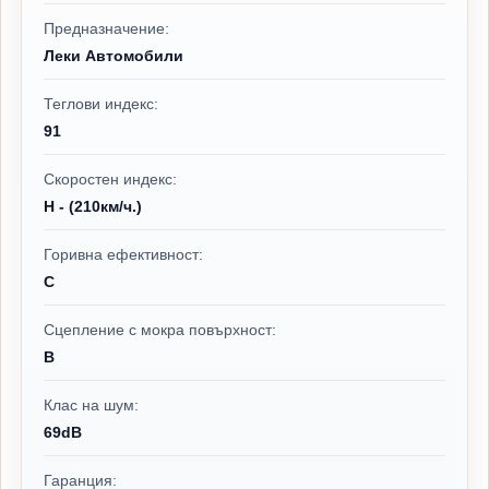
Предназначение:
Леки Автомобили
Теглови индекс:
91
Скоростен индекс:
H - (210км/ч.)
Горивна ефективност:
C
Сцепление с мокра повърхност:
B
Клас на шум:
69dB
Гаранция: