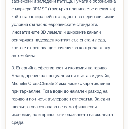
заснежени и заледени пътища. Гумата е обозначена
с маркера 3PMSF (тривърха планина със снежинка),
който гарантира нейната годност за сериозни зимни
условия съгласно европейските стандарти.
Иновативните 3D ламели и широките канали
осигуряват надежден контакт със снега и леда,
което е от решаващо значение за контрола върху
автомобила.
3. Енергийна ефективност и икономия на гориво
Благодарение на специалния си състав и дизайн,
Michelin CrossClimate 2 има ниско съпротивление
при търкаляне. Това води до намален разход на
гориво и по-нисък въглероден отпечатък. За един
шофьор това означава не само финансови
икономии, но и принос към опазването на околната
среда.