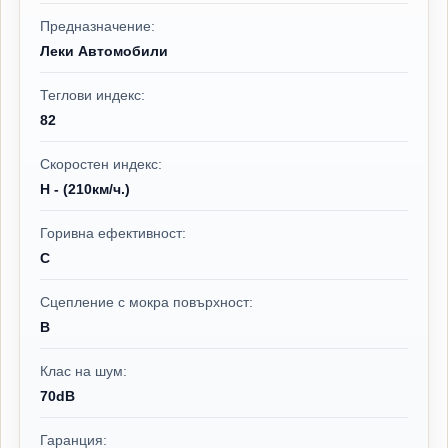
Предназначение:
Леки Автомобили
Теглови индекс:
82
Скоростен индекс:
H - (210км/ч.)
Горивна ефективност:
C
Сцепление с мокра повърхност:
B
Клас на шум:
70dB
Гаранция: