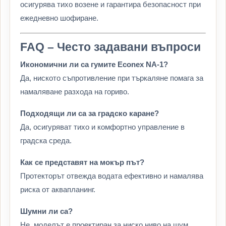
осигурява тихо возене и гарантира безопасност при
ежедневно шофиране.
FAQ – Често задавани въпроси
Икономични ли са гумите Econex NA-1?
Да, ниското съпротивление при търкаляне помага за
намаляване разхода на гориво.
Подходящи ли са за градско каране?
Да, осигуряват тихо и комфортно управление в
градска среда.
Как се представят на мокър път?
Протекторът отвежда водата ефективно и намалява
риска от аквапланинг.
Шумни ли са?
Не, моделът е проектиран за ниско ниво на шум.