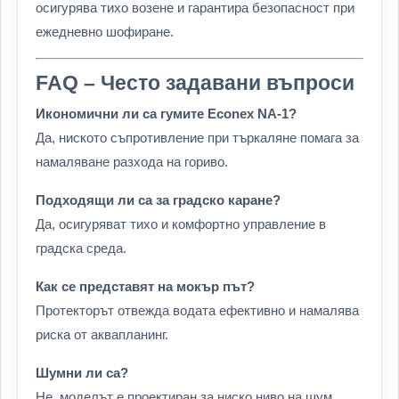
осигурява тихо возене и гарантира безопасност при
ежедневно шофиране.
FAQ – Често задавани въпроси
Икономични ли са гумите Econex NA-1?
Да, ниското съпротивление при търкаляне помага за
намаляване разхода на гориво.
Подходящи ли са за градско каране?
Да, осигуряват тихо и комфортно управление в
градска среда.
Как се представят на мокър път?
Протекторът отвежда водата ефективно и намалява
риска от аквапланинг.
Шумни ли са?
Не, моделът е проектиран за ниско ниво на шум.