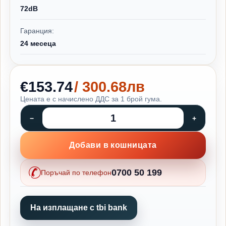
72dB
Гаранция:
24 месеца
€153.74
/ 300.68лв
Цената е с начислено ДДС за 1 брой гума.
Добави в кошницата
0700 50 199
Поръчай по телефон
На изплащане с tbi bank