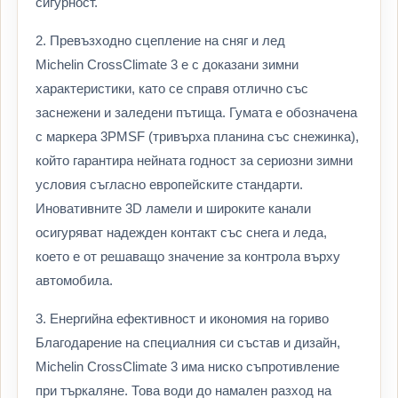
сигурност.
2. Превъзходно сцепление на сняг и лед
Michelin CrossClimate 3 е с доказани зимни
характеристики, като се справя отлично със
заснежени и заледени пътища. Гумата е обозначена
с маркера 3PMSF (тривърха планина със снежинка),
който гарантира нейната годност за сериозни зимни
условия съгласно европейските стандарти.
Иновативните 3D ламели и широките канали
осигуряват надежден контакт със снега и леда,
което е от решаващо значение за контрола върху
автомобила.
3. Енергийна ефективност и икономия на гориво
Благодарение на специалния си състав и дизайн,
Michelin CrossClimate 3 има ниско съпротивление
при търкаляне. Това води до намален разход на