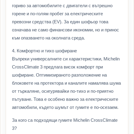
гориво за автомобилите с двигатели с вътрешно
горене и по-голям пробег за електрическите
превозни средства (EV). За един шофьор това
означава не само финансови икономии, но и принос
към опазването на околната среда.
4. Комфортно и тихо шофиране
Въпреки универсалните си характеристики, Michelin
CrossClimate 3 предлага висок комфорт при
шофиране. Оптимизираното разположение на
блоковете на протектора и каналите намалява шума
от търкаляне, осигурявайки по-тихо и по-приятно
пътуване. Това е особено важно за електрическите
автомобили, където шумът от гумите е по-осезаем.
За кого са подходящи гумите Michelin CrossClimate
3?