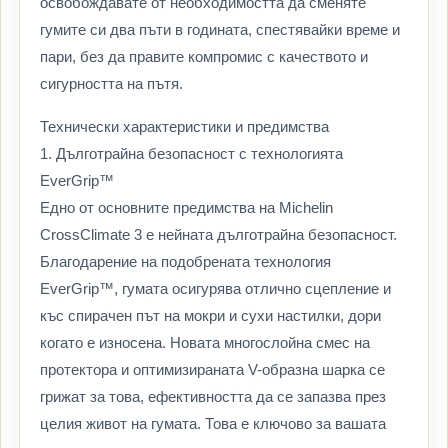
освобождавате от необходимостта да сменяте
гумите си два пъти в годината, спестявайки време и
пари, без да правите компромис с качеството и
сигурността на пътя.
Технически характеристики и предимства
1. Дълготрайна безопасност с технологията
EverGrip™
Едно от основните предимства на Michelin
CrossClimate 3 е нейната дълготрайна безопасност.
Благодарение на подобрената технология
EverGrip™, гумата осигурява отлично сцепление и
къс спирачен път на мокри и сухи настилки, дори
когато е износена. Новата многослойна смес на
протектора и оптимизираната V-образна шарка се
грижат за това, ефективността да се запазва през
целия живот на гумата. Това е ключово за вашата