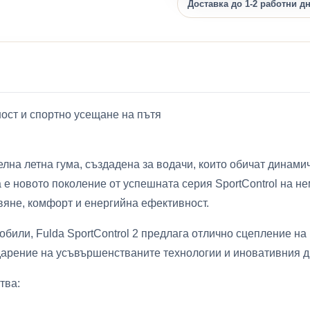
Доставка до 1-2 работни д
рност и спортно усещане на пътя
телна летна гума, създадена за водачи, които обичат дина
 е новото поколение от успешната серия SportControl на не
вяне, комфорт и енергийна ефективност.
били, Fulda SportControl 2 предлага отлично сцепление на 
одарение на усъвършенстваните технологии и иновативния д
тва: