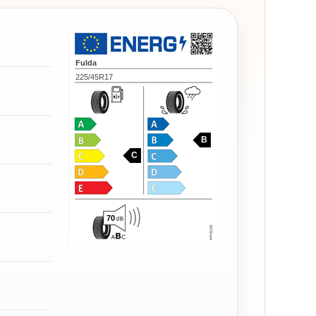
Fulda
225/45R17
B
C
70