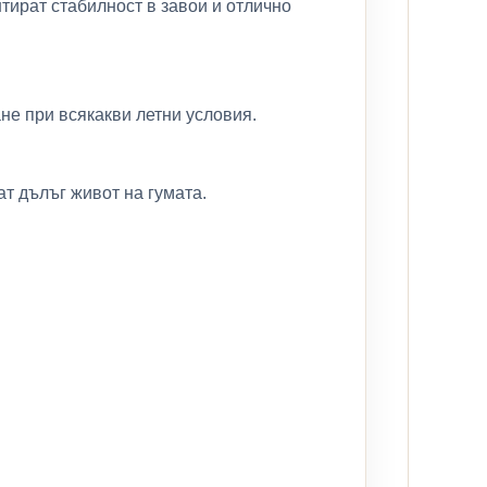
тират стабилност в завои и отлично
не при всякакви летни условия.
т дълъг живот на гумата.