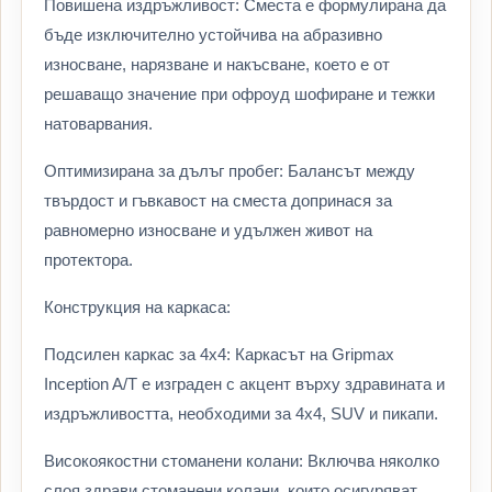
Повишена издръжливост: Сместа е формулирана да
бъде изключително устойчива на абразивно
износване, нарязване и накъсване, което е от
решаващо значение при офроуд шофиране и тежки
натоварвания.
Оптимизирана за дълъг пробег: Балансът между
твърдост и гъвкавост на сместа допринася за
равномерно износване и удължен живот на
протектора.
Конструкция на каркаса:
Подсилен каркас за 4x4: Каркасът на Gripmax
Inception A/T е изграден с акцент върху здравината и
издръжливостта, необходими за 4x4, SUV и пикапи.
Високоякостни стоманени колани: Включва няколко
слоя здрави стоманени колани, които осигуряват