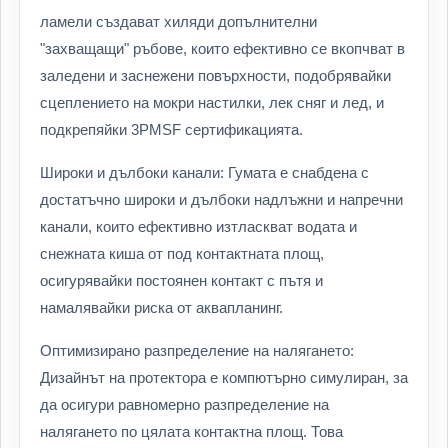
ламели създават хиляди допълнителни
"захващащи" ръбове, които ефективно се вкопчват в
заледени и заснежени повърхности, подобрявайки
сцеплението на мокри настилки, лек сняг и лед, и
подкрепяйки 3PMSF сертификацията.
Широки и дълбоки канали: Гумата е снабдена с
достатъчно широки и дълбоки надлъжни и напречни
канали, които ефективно изтласкват водата и
снежната киша от под контактната площ,
осигурявайки постоянен контакт с пътя и
намалявайки риска от аквапланинг.
Оптимизирано разпределение на налягането:
Дизайнът на протектора е компютърно симулиран, за
да осигури равномерно разпределение на
налягането по цялата контактна площ. Това