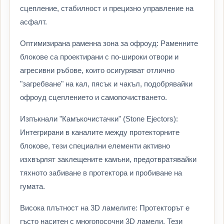
сцепление, стабилност и прецизно управление на
асфалт.
Оптимизирана раменна зона за офроуд: Раменните
блокове са проектирани с по-широки отвори и
агресивни ръбове, които осигуряват отлично
"загребване" на кал, пясък и чакъл, подобрявайки
офроуд сцеплението и самопочистването.
Изпъкнали "Камъкочистачки" (Stone Ejectors):
Интегрирани в каналите между протекторните
блокове, тези специални елементи активно
изхвърлят заклещените камъни, предотвратявайки
тяхното забиване в протектора и пробиване на
гумата.
Висока плътност на 3D ламелите: Протекторът е
гъсто наситен с многопосочни 3D ламели. Тези