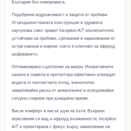
България без компромиси.
Подобрена издръжливост и защита от пробиви:
Усъвършенстваната конструкция и здравата
каучукова смес правят Inception A/T изключително
устойчива на пробиви, срязвания и наранявания от
остри камъни и корени, което е ключово за офроуд
шофирането.
Оптимизирано сцепление на мокро: Иновативните
канали и ламели в протектора ефективно отвеждат
водата от контактната площ, значително
намалявайки риска от аквапланинг и осигурявайки
сигурно спиране при дъждовно време.
Висок комфорт и нисък шум на пътя: Въпреки
агресивния си вид и офроуд възможности, Inception
A/T е проектирана с фокус върху намаляване на