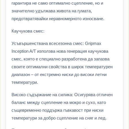
гарантира не само оптимално сцепление, но и
значително удължава живота на гумата,
предотвратявайки неравномерното износване.
Каучукова смес:
Усъвършенствана всесезонна смес: Gripmax
Inception A/T използва нова генерация каучукова
смес, която е специално разработена да запазва
своите оптимални свойства в широк температурен
диапазон – от екстремно ниски до високи летни
температури.
Високо съдържание на силика: Осигурява отличен
баланс между сцепление на мокро и сухо, като
същевременно поддържа гъвкавост при ниски
температури за добро сцепление на сняг и лед.