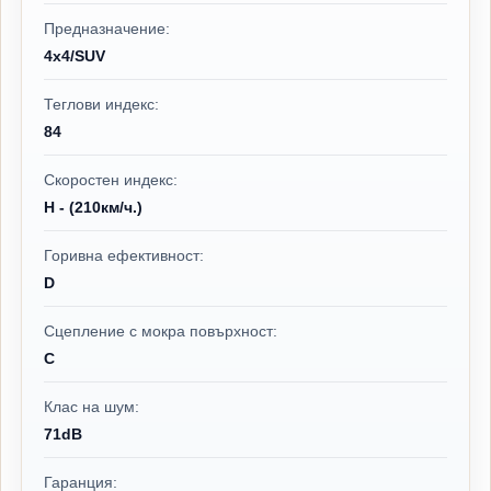
Предназначение:
4x4/SUV
Теглови индекс:
84
Скоростен индекс:
H - (210км/ч.)
Горивна ефективност:
D
Сцепление с мокра повърхност:
C
Клас на шум:
71dB
Гаранция: