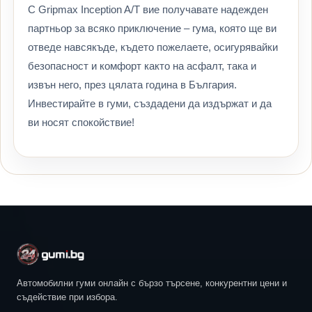
С Gripmax Inception A/T вие получавате надежден
партньор за всяко приключение – гума, която ще ви
отведе навсякъде, където пожелаете, осигурявайки
безопасност и комфорт както на асфалт, така и
извън него, през цялата година в България.
Инвестирайте в гуми, създадени да издържат и да
ви носят спокойствие!
Автомобилни гуми онлайн с бързо търсене, конкурентни цени и
съдействие при избора.