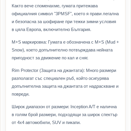
Както вече споменахме, гумата притежава
официалния символ "3PMSF", което я прави легална
и безопасна за шофиране при тежки зимни условия
в цяла Европа, включително България.
M+S маркировка: Гумата е обозначена с M+S (Mud +
Snow), което допълнително потвърждава нейната
пригодност за движение по кал и сняг.
Rim Protector (Защита на джантата): Много размери
разполагат със специален ръб, който осигурява
допълнителна защита на джантата от надраскване и
повреди.
Широк диапазон от размери: Inception A/T е налична
в голям брой размери, подходящи за широк спектър
от 4x4 автомобили, SUV и пикапи.