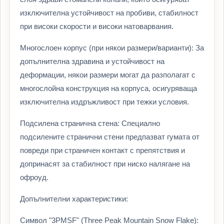
изключителна устойчивост на пробиви, стабилност
при високи скорости и високи натоварвания.
Многослоен корпус (при някои размери/варианти): За
допълнителна здравина и устойчивост на
деформации, някои размери могат да разполагат с
многослойна конструкция на корпуса, осигуряваща
изключителна издръжливост при тежки условия.
Подсилена странична стена: Специално
подсилените странични стени предпазват гумата от
повреди при страничен контакт с препятствия и
допринасят за стабилност при ниско налягане на
офроуд.
Допълнителни характеристики:
Символ "3PMSF" (Three Peak Mountain Snow Flake):