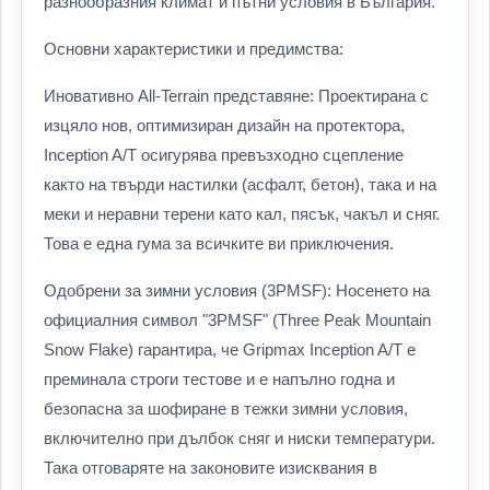
разнообразния климат и пътни условия в България.
Основни характеристики и предимства:
Иновативно All-Terrain представяне: Проектирана с
изцяло нов, оптимизиран дизайн на протектора,
Inception A/T осигурява превъзходно сцепление
както на твърди настилки (асфалт, бетон), така и на
меки и неравни терени като кал, пясък, чакъл и сняг.
Това е една гума за всичките ви приключения.
Одобрени за зимни условия (3PMSF): Носенето на
официалния символ "3PMSF" (Three Peak Mountain
Snow Flake) гарантира, че Gripmax Inception A/T е
преминала строги тестове и е напълно годна и
безопасна за шофиране в тежки зимни условия,
включително при дълбок сняг и ниски температури.
Така отговаряте на законовите изисквания в