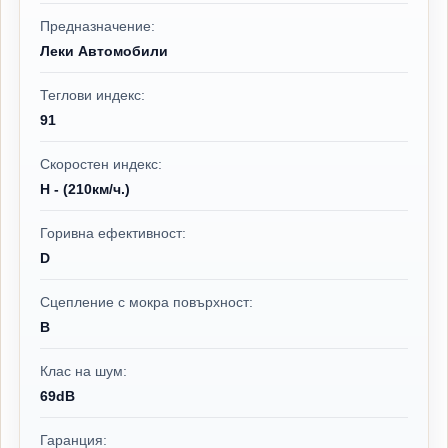
Предназначение:
Леки Автомобили
Теглови индекс:
91
Скоростен индекс:
H - (210км/ч.)
Горивна ефективност:
D
Сцепление с мокра повърхност:
B
Клас на шум:
69dB
Гаранция: